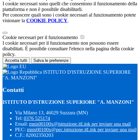
I cookie necessari sono quelli che consentono il funzionamento della
piattaforma e non è possibile disabilitarli.
Per conoscere quali sono i cookie necessari al funzionamento potete
visionare la
COOKIE POLICY
.
Cookie necessari per il funzionamento
I cookie necessari per il funzionamento non possono essere
disabilitati. È possibile consultare l'elenco nella pagina della cookie
policy.
Accetta tutti
Salva le preferenze
ISTITUTO D'ISTRUZIONE SUPERIORE
"A. MANZONI"
Contatti
ISTITUTO D'ISTRUZIONE SUPERIORE "A. MANZONI"
Via Milano 13, 46029 Suzzara (MN)
Tel:
0376 525174
Email:
mnis00100x@istruzione.it
Link per inviare una mail
PEC:
mnis00100x@pec.istruzione.it
Link per inviare una mail
C.F.: 82002350203