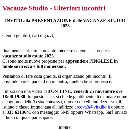
Vacanze Studio - Ulteriori incontri
INVITO alla PRESENTAZIONE delle VACANZE STUDIO
2023
Gentili genitori, cari ragazzi,
finalmente si riparte con tanto interesse ed entusiasmo per le
vacanze studio
estate 2023
.
Ci sono molte nuove proposte per
apprendere l’INGLESE in
totale sicurezza e full immersion.
Pensando di fare cosa gradita, si organizzano più incontri. E'
possibile partecipare ad un incontro, quello che si preferisce:
- inizio con una video-call
ON-LINE
,
venerdì 25 novembre ore
18:00-19:30
. In questo caso, si chiede gentilmente di mandare nome
e cognome dello/la studente/essa, numero di cell, indirizzo e-mail,
istituto e classe frequentata all'indirizzo
arcova3@virgilio.it
oppure
al
333 6313641
con messaggio SMS oppure Whatsapp. Sarà inviato
il link col quale partecipare.
Inoltre: