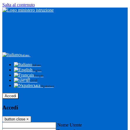
Salta al contenuto
Italiano
Italiano
English
Français
ਪੰਜਾਬੀ
Українська
Accedi
Accedi
button close
×
Nome Utente