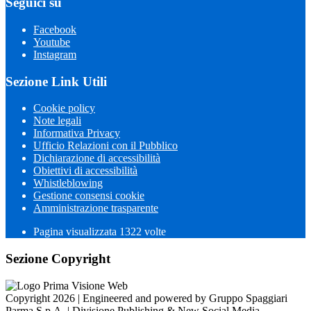
Seguici su
Facebook
Youtube
Instagram
Sezione Link Utili
Cookie policy
Note legali
Informativa Privacy
Ufficio Relazioni con il Pubblico
Dichiarazione di accessibilità
Obiettivi di accessibilità
Whistleblowing
Gestione consensi cookie
Amministrazione trasparente
Pagina visualizzata
1322
volte
Sezione Copyright
Copyright 2026 | Engineered and powered by Gruppo Spaggiari
Parma S.p.A. | Divisione Publishing & New Social Media