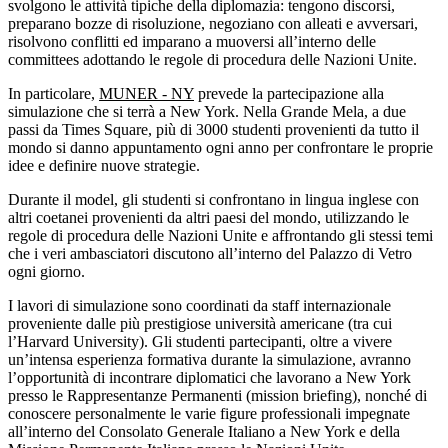
svolgono le attività tipiche della diplomazia: tengono discorsi,
preparano bozze di risoluzione, negoziano con alleati e avversari,
risolvono conflitti ed imparano a muoversi all’interno delle
committees adottando le regole di procedura delle Nazioni Unite.
In particolare,
MUNER - NY
prevede la partecipazione alla
simulazione che si terrà a New York. Nella Grande Mela, a due
passi da Times Square, più di 3000 studenti provenienti da tutto il
mondo si danno appuntamento ogni anno per confrontare le proprie
idee e definire nuove strategie.
Durante il model, gli studenti si confrontano in lingua inglese con
altri coetanei provenienti da altri paesi del mondo, utilizzando le
regole di procedura delle Nazioni Unite e affrontando gli stessi temi
che i veri ambasciatori discutono all’interno del Palazzo di Vetro
ogni giorno.
I lavori di simulazione sono coordinati da staff internazionale
proveniente dalle più prestigiose università americane (tra cui
l’Harvard University). Gli studenti partecipanti, oltre a vivere
un’intensa esperienza formativa durante la simulazione, avranno
l’opportunità di incontrare diplomatici che lavorano a New York
presso le Rappresentanze Permanenti (mission briefing), nonché di
conoscere personalmente le varie figure professionali impegnate
all’interno del Consolato Generale Italiano a New York e della