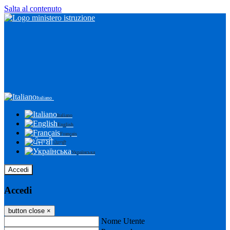
Salta al contenuto
Italiano
Italiano
English
Français
ਪੰਜਾਬੀ
Українська
Accedi
Accedi
button close
×
Nome Utente