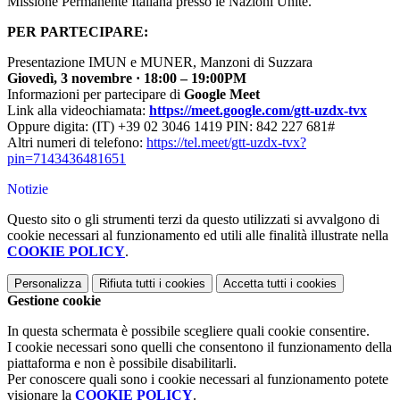
Missione Permanente Italiana presso le Nazioni Unite.
PER PARTECIPARE:
Presentazione IMUN e MUNER, Manzoni di Suzzara
Giovedì, 3 novembre · 18:00 – 19:00PM
Informazioni per partecipare di
Google Meet
Link alla videochiamata:
https://meet.google.com/gtt-uzdx-tvx
Oppure digita: ‪(IT) +39 02 3046 1419 PIN: ‪842 227 681#
Altri numeri di telefono:
https://tel.meet/gtt-uzdx-tvx?
pin=7143436481651
Notizie
Questo sito o gli strumenti terzi da questo utilizzati si avvalgono di
cookie necessari al funzionamento ed utili alle finalità illustrate nella
COOKIE POLICY
.
Personalizza
Rifiuta tutti
i cookies
Accetta tutti
i cookies
Gestione cookie
In questa schermata è possibile scegliere quali cookie consentire.
I cookie necessari sono quelli che consentono il funzionamento della
piattaforma e non è possibile disabilitarli.
Per conoscere quali sono i cookie necessari al funzionamento potete
visionare la
COOKIE POLICY
.