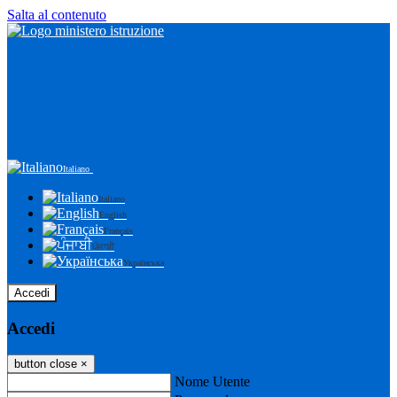
Salta al contenuto
Italiano
Italiano
English
Français
ਪੰਜਾਬੀ
Українська
Accedi
Accedi
button close
×
Nome Utente