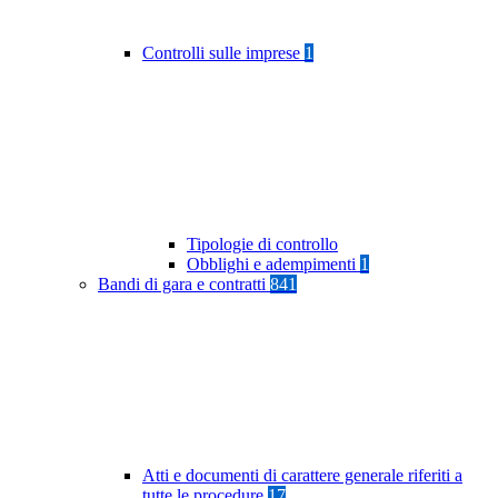
Controlli sulle imprese
1
Tipologie di controllo
Obblighi e adempimenti
1
Bandi di gara e contratti
841
Atti e documenti di carattere generale riferiti a
tutte le procedure
17