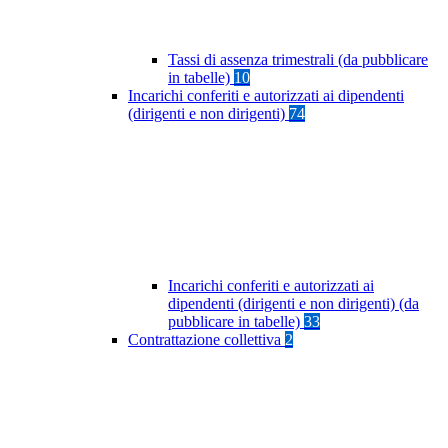
Tassi di assenza trimestrali (da pubblicare
in tabelle)
10
Incarichi conferiti e autorizzati ai dipendenti
(dirigenti e non dirigenti)
74
Incarichi conferiti e autorizzati ai
dipendenti (dirigenti e non dirigenti) (da
pubblicare in tabelle)
33
Contrattazione collettiva
2