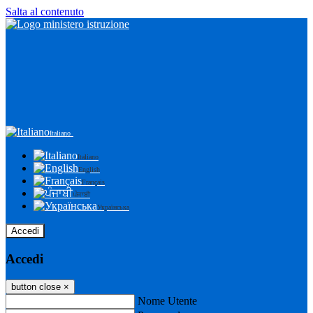
Salta al contenuto
Italiano
Italiano
English
Français
ਪੰਜਾਬੀ
Українська
Accedi
Accedi
button close
×
Nome Utente