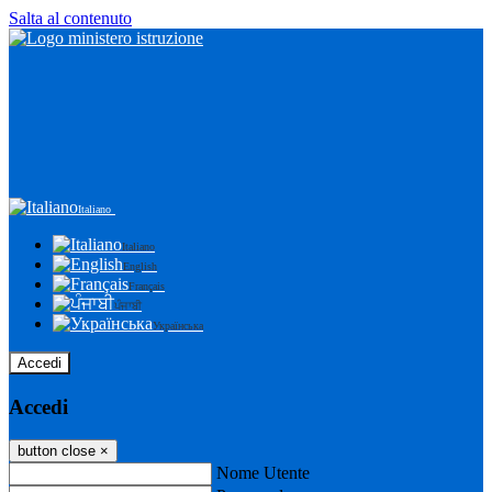
Salta al contenuto
Italiano
Italiano
English
Français
ਪੰਜਾਬੀ
Українська
Accedi
Accedi
button close
×
Nome Utente