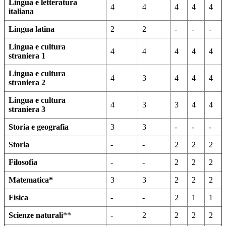
Lingua e letteratura
4
4
4
4
4
italiana
Lingua latina
2
2
-
-
-
Lingua e cultura
4
4
4
4
4
straniera
1
Lingua e cultura
4
3
4
4
4
straniera
2
Lingua e cultura
4
3
3
4
4
straniera
3
Storia e geografia
3
3
-
-
-
Storia
-
-
2
2
2
Filosofia
-
-
2
2
2
Matematica*
3
3
2
2
2
Fisica
-
-
2
1
1
Scienze naturali
**
-
2
2
2
2