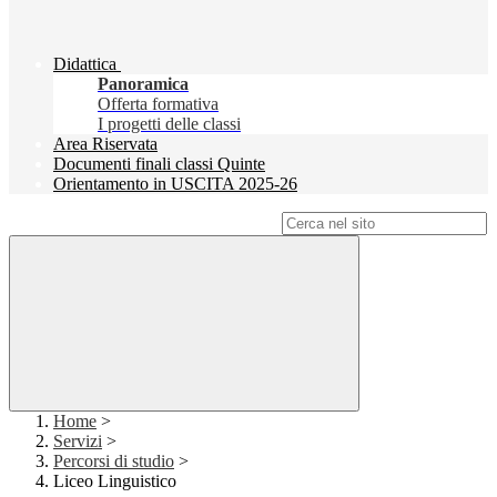
Didattica
Panoramica
Offerta formativa
I progetti delle classi
Area Riservata
Documenti finali classi Quinte
Orientamento in USCITA 2025-26
Campo di ricerca per le pagine del sito
Home
>
Servizi
>
Percorsi di studio
>
Liceo Linguistico