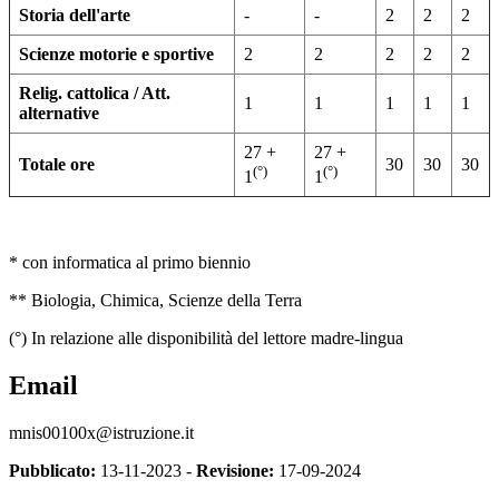
Storia dell'arte
-
-
2
2
2
Scienze motorie e sportive
2
2
2
2
2
Relig. cattolica / Att.
1
1
1
1
1
alternative
27 +
27 +
Totale ore
30
30
30
(°)
(°)
1
1
* con informatica al primo biennio
** Biologia, Chimica, Scienze della Terra
(°) In relazione alle disponibilità del lettore madre-lingua
Email
mnis00100x@istruzione.it
Pubblicato:
13-11-2023 -
Revisione:
17-09-2024