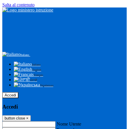
Salta al contenuto
Italiano
Italiano
English
Français
ਪੰਜਾਬੀ
Українська
Accedi
Accedi
button close
×
Nome Utente