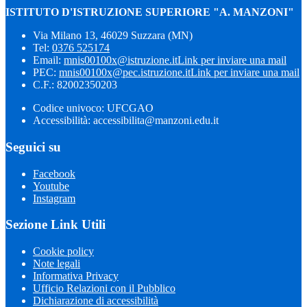
ISTITUTO D'ISTRUZIONE SUPERIORE "A. MANZONI"
Via Milano 13, 46029 Suzzara (MN)
Tel:
0376 525174
Email:
mnis00100x@istruzione.it
Link per inviare una mail
PEC:
mnis00100x@pec.istruzione.it
Link per inviare una mail
C.F.: 82002350203
Codice univoco: UFCGAO
Accessibilità: accessibilita@manzoni.edu.it
Seguici su
Facebook
Youtube
Instagram
Sezione Link Utili
Cookie policy
Note legali
Informativa Privacy
Ufficio Relazioni con il Pubblico
Dichiarazione di accessibilità