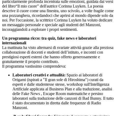
particolarmente profonda incentrata sulle emozioni, guidata dai versi
del libro“Il mio cuore” dell'autrice Corinna Luyken. La poesia
descrive il cuore come una finestra, uno scivolo, a volte fragile come
una pozzanghera, ricordandoci che aprirsi al mondo dipende solo da
noi. Per l'occasione, la scrittrice Corinna Luyken ha voluto dedicare
un messaggio personale e speciale agli studenti del Manzoni,
incoraggiandoli a esplorare i propri sentimenti.
Un programma ricco: tra quiz, fake news e laboratori
internazionali
La mattinata ha visto alternarsi di svariate attività grazie alla preziosa
collaborazione di docenti e studenti dell’istituto, e incontri con
prestigiosi esperti esterni che hanno offerto generosamente e
gratuitamente il proprio contributo.
Il programma vastissimo comprendeva:
Laboratori creativi e attualità:
Spazio ai laboratori di
Origami (ispirati a "Il gran sole di Hiroshima") curati da
esperti e dalle studentesse stesse, workshop sull'Intelligenza
Artificiale applicata al Business Plan e alla traduzione, analisi
delle Fake News , Escape Room matematiche e persino
laboratori sulla traduzione delle canzoni di Bad Bunny. Il tutto
è stato documentato in diretta dalle frequenze di Radio
Manzoni.