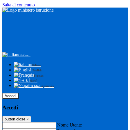
Salta al contenuto
Italiano
Italiano
English
Français
ਪੰਜਾਬੀ
Українська
Accedi
Accedi
button close
×
Nome Utente