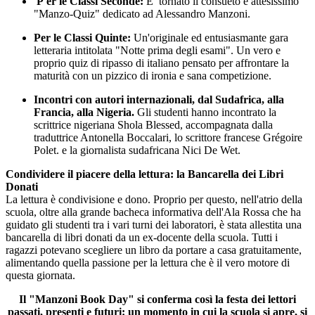
P er le Classi Seconde:
E’ tornato il consueto e attesissimo
"Manzo-Quiz" dedicato ad Alessandro Manzoni.
Per le Classi Quinte:
Un'originale ed entusiasmante gara
letteraria intitolata "Notte prima degli esami". Un vero e
proprio quiz di ripasso di italiano pensato per affrontare la
maturità con un pizzico di ironia e sana competizione.
Incontri con autori internazionali, dal Sudafrica, alla
Francia, alla Nigeria.
Gli studenti hanno incontrato la
scrittrice nigeriana Shola Blessed, accompagnata dalla
traduttrice Antonella Boccalari, lo scrittore francese Grégoire
Polet. e la giornalista sudafricana Nici De Wet.
Condividere il piacere della lettura: la Bancarella dei Libri
Donati
La lettura è condivisione e dono. Proprio per questo, nell'atrio della
scuola, oltre alla grande bacheca informativa dell'Ala Rossa che ha
guidato gli studenti tra i vari turni dei laboratori, è stata allestita una
bancarella di libri donati da un ex-docente della scuola. Tutti i
ragazzi potevano scegliere un libro da portare a casa gratuitamente,
alimentando quella passione per la lettura che è il vero motore di
questa giornata.
Il "Manzoni Book Day" si conferma così la festa dei lettori
passati, presenti e futuri: un momento in cui la scuola si apre, si