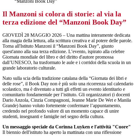
“Manzoni Book Day”
Il Manzoni si colora di storie: al via la
terza edizione del “Manzoni Book Day”
GIOVEDÌ 28 MAGGIO 2026 – Una mattina interamente dedicata
alla magia della lettura, alla scrittura creativa e al potere delle parole.
Torna all'Istituto Manzoni il “Manzoni Book Day”, giunto
quest'anno alla sua terza edizione. L’evento, ispirato alla celebre
Giornata mondiale del libro e del diritto d'autore promossa
dall’UNESCO, ha trasformato le aule e i corridoi della scuola in un
grande laboratorio culturale.
Nato sulla scia della tradizione catalana della “Giornata dei libri e
delle rose”, il Book Day non è più solo una ricorrenza sul calendario
scolastico, ma è diventato a tutti gli effetti un evento identitario e
comunitario fondamentale per l’istituto. Gli organizzatori (i docenti
Dario Anzola, Cinzia Compagnoni, Jeanne Marie De Wet e Manila
Grande) hanno voluto fortemente confermare l’appuntamento,
credendo nel profondo valore di un momento capace di unire
studenti, insegnanti e famiglie nel segno della cultura.
Un messaggio speciale da Corinna Luyken e l'attività "Cuore"
Il biennio dell'istituto ha aperto la mattinata con una riflessione