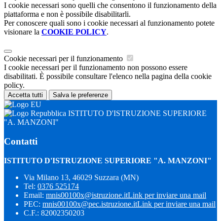
I cookie necessari sono quelli che consentono il funzionamento della
piattaforma e non è possibile disabilitarli.
Per conoscere quali sono i cookie necessari al funzionamento potete
visionare la
COOKIE POLICY
.
Cookie necessari per il funzionamento
I cookie necessari per il funzionamento non possono essere
disabilitati. È possibile consultare l'elenco nella pagina della cookie
policy.
Accetta tutti
Salva le preferenze
ISTITUTO D'ISTRUZIONE SUPERIORE
"A. MANZONI"
Contatti
ISTITUTO D'ISTRUZIONE SUPERIORE "A. MANZONI"
Via Milano 13, 46029 Suzzara (MN)
Tel:
0376 525174
Email:
mnis00100x@istruzione.it
Link per inviare una mail
PEC:
mnis00100x@pec.istruzione.it
Link per inviare una mail
C.F.: 82002350203