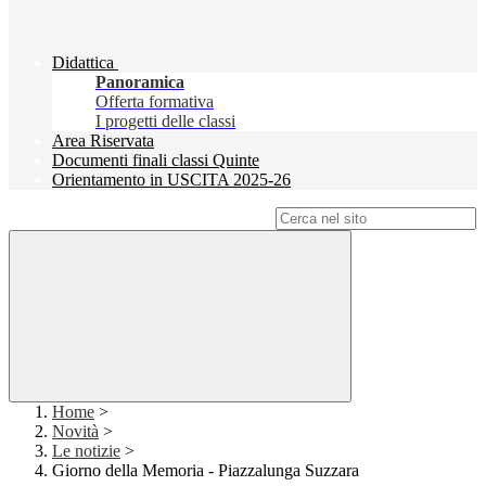
Didattica
Panoramica
Offerta formativa
I progetti delle classi
Area Riservata
Documenti finali classi Quinte
Orientamento in USCITA 2025-26
Campo di ricerca per le pagine del sito
Home
>
Novità
>
Le notizie
>
Giorno della Memoria - Piazzalunga Suzzara