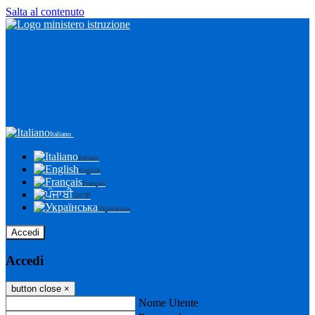
Salta al contenuto
Italiano
Italiano
English
Français
ਪੰਜਾਬੀ
Українська
Accedi
Accedi
button close
×
Nome Utente