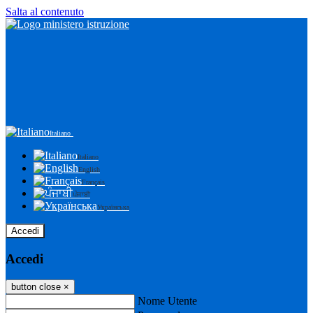
Salta al contenuto
Italiano
Italiano
English
Français
ਪੰਜਾਬੀ
Українська
Accedi
Accedi
button close
×
Nome Utente