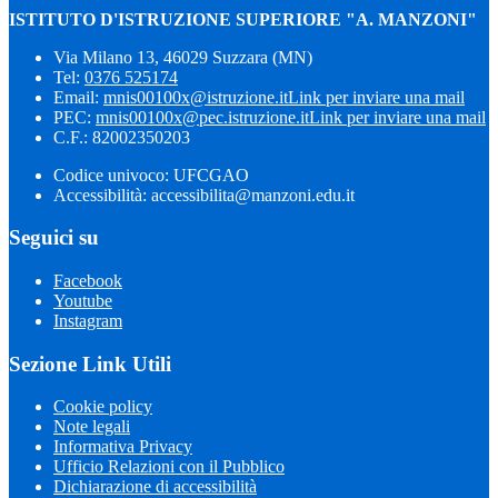
ISTITUTO D'ISTRUZIONE SUPERIORE "A. MANZONI"
Via Milano 13, 46029 Suzzara (MN)
Tel:
0376 525174
Email:
mnis00100x@istruzione.it
Link per inviare una mail
PEC:
mnis00100x@pec.istruzione.it
Link per inviare una mail
C.F.: 82002350203
Codice univoco: UFCGAO
Accessibilità: accessibilita@manzoni.edu.it
Seguici su
Facebook
Youtube
Instagram
Sezione Link Utili
Cookie policy
Note legali
Informativa Privacy
Ufficio Relazioni con il Pubblico
Dichiarazione di accessibilità