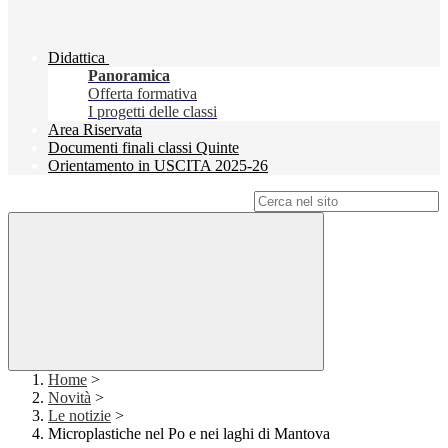
Didattica
Panoramica
Offerta formativa
I progetti delle classi
Area Riservata
Documenti finali classi Quinte
Orientamento in USCITA 2025-26
Campo di ricerca per le pagine del sito
Home
>
Novità
>
Le notizie
>
Microplastiche nel Po e nei laghi di Mantova