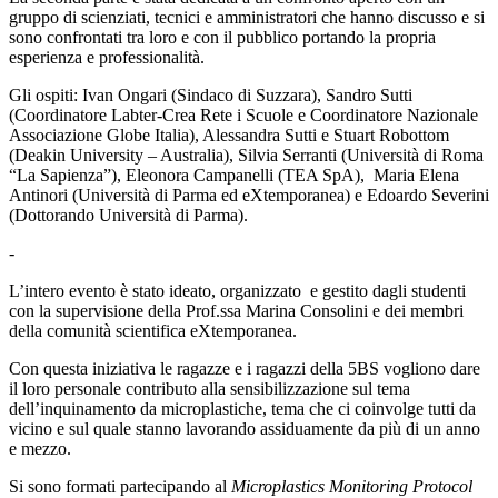
gruppo di scienziati, tecnici e amministratori che hanno discusso e si
sono confrontati tra loro e con il pubblico portando la propria
esperienza e professionalità.
Gli ospiti: Ivan Ongari (Sindaco di Suzzara), Sandro Sutti
(Coordinatore Labter-Crea Rete i Scuole e Coordinatore Nazionale
Associazione Globe Italia), Alessandra Sutti e Stuart Robottom
(Deakin University – Australia), Silvia Serranti (Università di Roma
“La Sapienza”), Eleonora Campanelli (TEA SpA), Maria Elena
Antinori (Università di Parma ed eXtemporanea) e Edoardo Severini
(Dottorando Università di Parma).
-
L’intero evento è stato ideato, organizzato e gestito dagli studenti
con la supervisione della Prof.ssa Marina Consolini e dei membri
della comunità scientifica eXtemporanea.
Con questa iniziativa le ragazze e i ragazzi della 5
BS vogliono dare
il loro personale contributo alla sensibilizzazione sul tema
dell’inquinamento da microplastiche, tema che ci coinvolge tutti da
vicino e sul quale stanno lavorando assiduamente da più di un anno
e mezzo.
Si sono formati partecipando al
Microplastics Monitoring Protocol