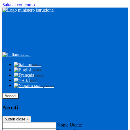
Salta al contenuto
Italiano
Italiano
English
Français
ਪੰਜਾਬੀ
Українська
Accedi
Accedi
button close
×
Nome Utente