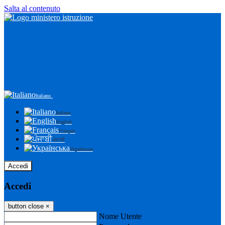
Salta al contenuto
Italiano
Italiano
English
Français
ਪੰਜਾਬੀ
Українська
Accedi
Accedi
button close
×
Nome Utente