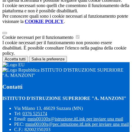
In questa schermata è possibile scegliere quali cookie consentire.
I cookie necessari sono quelli che consentono il funzionamento della
piattaforma e non è possibile disabilitarli.
Per conoscere quali sono i cookie necessari al funzionamento potete
visionare la
COOKIE POLICY
.
Cookie necessari per il funzionamento
I cookie necessari per il funzionamento non possono essere
disabilitati. È possibile consultare l'elenco nella pagina della cookie
policy.
Accetta tutti
Salva le preferenze
ISTITUTO D'ISTRUZIONE SUPERIORE
"A. MANZONI"
Contatti
ISTITUTO D'ISTRUZIONE SUPERIORE "A. MANZONI"
Via Milano 13, 46029 Suzzara (MN)
Tel:
0376 525174
Email:
mnis00100x@istruzione.it
Link per inviare una mail
PEC:
mnis00100x@pec.istruzione.it
Link per inviare una mail
C.F.: 82002350203