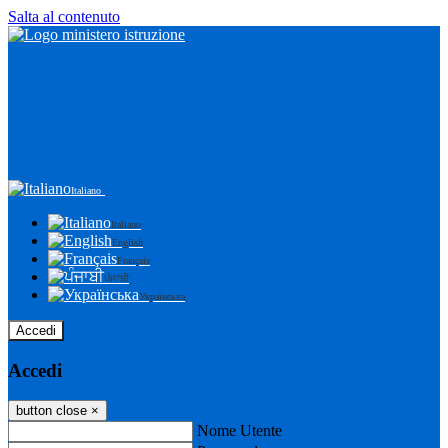
Salta al contenuto
Italiano
Italiano
English
Français
ਪੰਜਾਬੀ
Українська
Accedi
Accedi
button close
×
Nome Utente