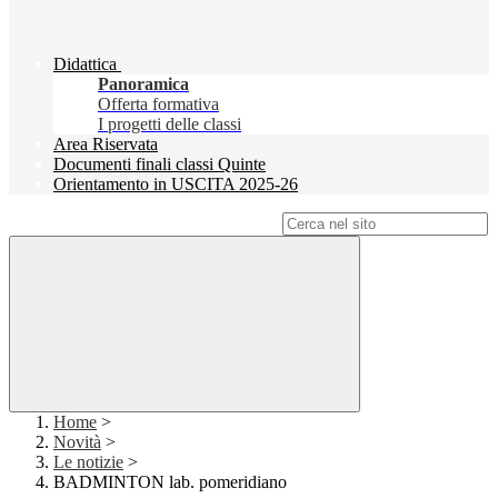
Didattica
Panoramica
Offerta formativa
I progetti delle classi
Area Riservata
Documenti finali classi Quinte
Orientamento in USCITA 2025-26
Campo di ricerca per le pagine del sito
Home
>
Novità
>
Le notizie
>
BADMINTON lab. pomeridiano