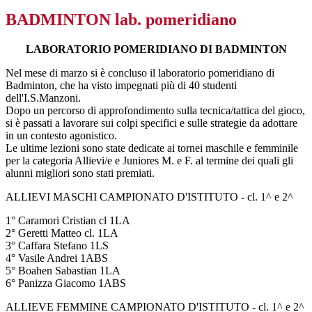
BADMINTON lab. pomeridiano
LABORATORIO POMERIDIANO DI BADMINTON
Nel mese di marzo si è concluso il laboratorio pomeridiano di
Badminton, che ha visto impegnati più di 40 studenti
dell'I.S.Manzoni.
Dopo un percorso di approfondimento sulla tecnica/tattica del gioco,
si è passati a lavorare sui colpi specifici e sulle strategie da adottare
in un contesto agonistico.
Le ultime lezioni sono state dedicate ai tornei maschile e femminile
per la categoria Allievi/e e Juniores M. e F. al termine dei quali gli
alunni migliori sono stati premiati.
ALLIEVI MASCHI CAMPIONATO D'ISTITUTO - cl. 1^ e 2^
1° Caramori Cristian cl 1LA
2° Geretti Matteo cl. 1LA
3° Caffara Stefano 1LS
4° Vasile Andrei 1ABS
5° Boahen Sabastian 1LA
6° Panizza Giacomo 1ABS
ALLIEVE FEMMINE CAMPIONATO D'ISTITUTO - cl. 1^ e 2^