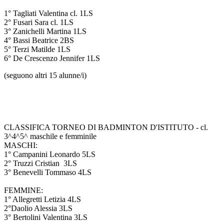
1° Tagliati Valentina cl. 1LS
2° Fusari Sara cl. 1LS
3° Zanichelli Martina 1LS
4° Bassi Beatrice 2BS
5° Terzi Matilde 1LS
6° De Crescenzo Jennifer 1LS
(seguono altri 15 alunne/i)
CLASSIFICA TORNEO DI BADMINTON D'ISTITUTO - cl.
3^4^5^ maschile e femminile
MASCHI:
1° Campanini Leonardo 5LS
2° Truzzi Cristian 3LS
3° Benevelli Tommaso 4LS
FEMMINE:
1° Allegretti Letizia 4LS
2°Daolio Alessia 3LS
3° Bertolini Valentina 3LS