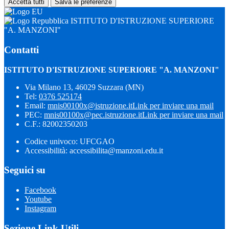
Accetta tutti
Salva le preferenze
ISTITUTO D'ISTRUZIONE SUPERIORE
"A. MANZONI"
Contatti
ISTITUTO D'ISTRUZIONE SUPERIORE "A. MANZONI"
Via Milano 13, 46029 Suzzara (MN)
Tel:
0376 525174
Email:
mnis00100x@istruzione.it
Link per inviare una mail
PEC:
mnis00100x@pec.istruzione.it
Link per inviare una mail
C.F.: 82002350203
Codice univoco: UFCGAO
Accessibilità: accessibilita@manzoni.edu.it
Seguici su
Facebook
Youtube
Instagram
Sezione Link Utili