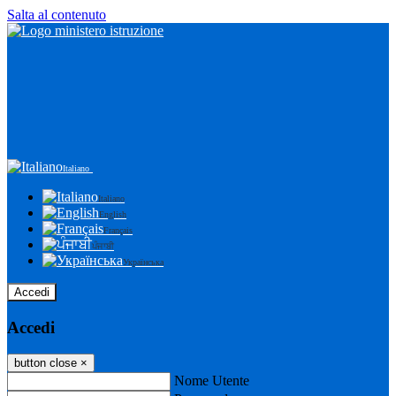
Salta al contenuto
Italiano
Italiano
English
Français
ਪੰਜਾਬੀ
Українська
Accedi
Accedi
button close
×
Nome Utente