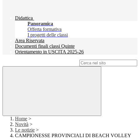
Didattica
Panoramica
Offerta formativa
I progetti delle classi
Area Riservata
Documenti finali classi Quinte
Orientamento in USCITA 2025-26
Campo di ricerca per le pagine del sito
Home
>
Novità
>
Le notizie
>
CAMPIONESSE PROVINCIALI DI BEACH VOLLEY