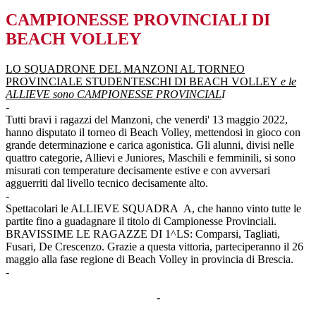
CAMPIONESSE PROVINCIALI DI
BEACH VOLLEY
LO SQUADRONE DEL MANZONI AL TORNEO
PROVINCIALE STUDENTESCHI DI BEACH VOLLEY
e le
ALLIEVE sono CAMPIONESSE PROVINCIAL
I
-
Tutti bravi i ragazzi del Manzoni, che venerdi' 13 maggio 2022,
hanno disputato il torneo di Beach Volley, mettendosi in gioco con
grande determinazione e carica agonistica. Gli alunni, divisi nelle
quattro categorie, Allievi e Juniores, Maschili e femminili, si sono
misurati con temperature decisamente estive e con avversari
agguerriti dal livello tecnico decisamente alto.
-
Spettacolari le ALLIEVE SQUADRA A, che hanno vinto tutte le
partite fino a guadagnare il titolo di Campionesse Provinciali.
BRAVISSIME LE RAGAZZE DI 1^LS: Comparsi, Tagliati,
Fusari, De Crescenzo. Grazie a questa vittoria, parteciperanno il 26
maggio alla fase regione di Beach Volley in provincia di Brescia.
-
-