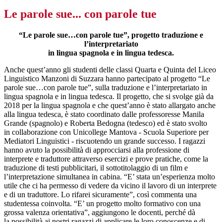
Le parole sue... con parole tue
“Le parole sue…con parole tue”, progetto traduzione e
l’interpretariato
in lingua spagnola e in lingua tedesca.
Anche quest’anno gli studenti delle classi Quarta e Quinta del Liceo
Linguistico Manzoni di Suzzara hanno partecipato al progetto “Le
parole sue…con parole tue”, sulla traduzione e l’interpretariato in
lingua spagnola e in lingua tedesca. Il progetto, che si svolge già da
2018 per la lingua spagnola e che quest’anno è stato allargato anche
alla lingua tedesca, è stato coordinato dalle professoresse Manila
Grande (spagnolo) e Roberta Bedogna (tedesco) ed è stato svolto
in collaborazione con Unicollege Mantova - Scuola Superiore per
Mediatori Linguistici - riscuotendo un grande successo. I ragazzi
hanno avuto la possibilità di approcciarsi alla professione di
interprete e traduttore attraverso esercizi e prove pratiche, come la
traduzione di testi pubblicitari, il sottotitolaggio di un film e
l’interpretazione simultanea in cabina. “E’ stata un’esperienza molto
utile che ci ha permesso di vedere da vicino il lavoro di un interprete
e di un traduttore. Lo rifarei sicuramente”, così commenta una
studentessa coinvolta. “E’ un progetto molto formativo con una
grossa valenza orientativa”, aggiungono le docenti, perché dà
la possibilità ai nostri ragazzi di applicare le loro conoscenze e di