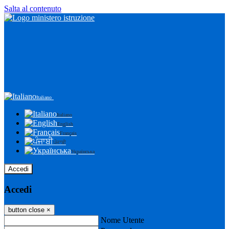
Salta al contenuto
Italiano
Italiano
English
Français
ਪੰਜਾਬੀ
Українська
Accedi
Accedi
button close
×
Nome Utente