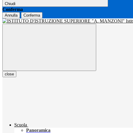
Chiudi
Conferma
Annulla
Conferma
Isti
close
Scuola
Panoramica