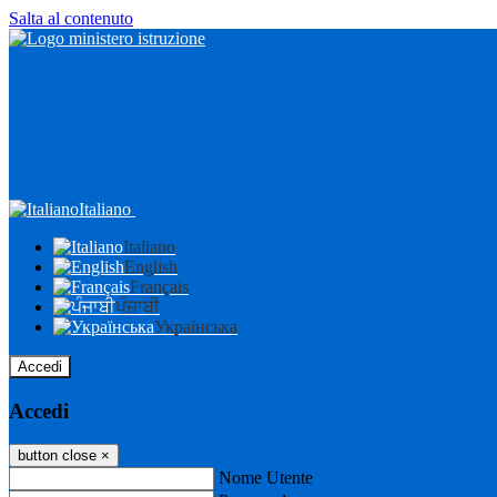
Salta al contenuto
Italiano
Italiano
English
Français
ਪੰਜਾਬੀ
Українська
Accedi
Accedi
button close
×
Nome Utente