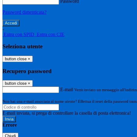
Password
Password dimenticata?
-
Entra con SPID
Entra con CIE
Seleziona utente
button close
×
Recupero password
button close
×
E-mail
Verrà inviato un messaggio all'indirizz
Non hai una e-mail associata al nome utente? Effettua il reset della password tram
E-mail inviata, si prega di controllare la casella di posta elettronica!
Errore
Chiudi