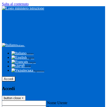
Salta al contenuto
Italiano
Italiano
English
Français
ਪੰਜਾਬੀ
Українська
Accedi
Accedi
button close
×
Nome Utente