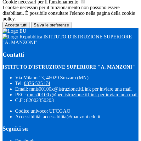
Cookie necessari per il funzionamento
I cookie necessari per il funzionamento non possono essere
disabilitati. È possibile consultare l'elenco nella pagina della cookie
policy.
Accetta tutti
Salva le preferenze
ISTITUTO D'ISTRUZIONE SUPERIORE
"A. MANZONI"
Contatti
ISTITUTO D'ISTRUZIONE SUPERIORE "A. MANZONI"
Via Milano 13, 46029 Suzzara (MN)
Tel:
0376 525174
Email:
mnis00100x@istruzione.it
Link per inviare una mail
PEC:
mnis00100x@pec.istruzione.it
Link per inviare una mail
C.F.: 82002350203
Codice univoco: UFCGAO
Accessibilità: accessibilita@manzoni.edu.it
Seguici su
Facebook