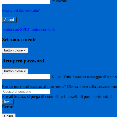
Password
Password dimenticata?
-
Entra con SPID
Entra con CIE
Seleziona utente
button close
×
Recupero password
button close
×
E-mail
Verrà inviato un messaggio all'indirizz
Non hai una e-mail associata al nome utente? Effettua il reset della password tram
E-mail inviata, si prega di controllare la casella di posta elettronica!
Errore
Chiudi