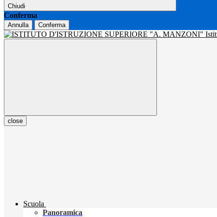
Chiudi
Conferma
Annulla
Conferma
Isti
close
Scuola
Panoramica