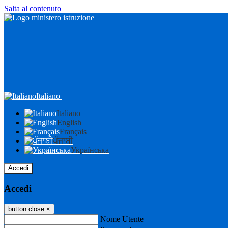
Salta al contenuto
Italiano
Italiano
English
Français
ਪੰਜਾਬੀ
Українська
Accedi
Accedi
button close
×
Nome Utente