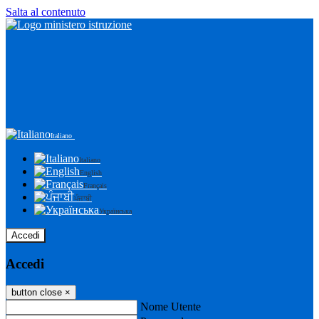
Salta al contenuto
Italiano
Italiano
English
Français
ਪੰਜਾਬੀ
Українська
Accedi
Accedi
button close
×
Nome Utente