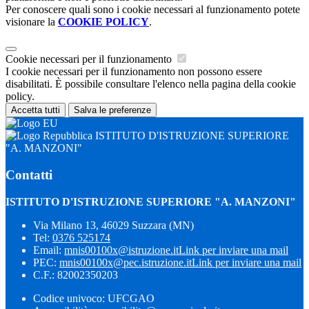
Per conoscere quali sono i cookie necessari al funzionamento potete
visionare la
COOKIE POLICY
.
Cookie necessari per il funzionamento
I cookie necessari per il funzionamento non possono essere
disabilitati. È possibile consultare l'elenco nella pagina della cookie
policy.
Accetta tutti
Salva le preferenze
ISTITUTO D'ISTRUZIONE SUPERIORE
"A. MANZONI"
Contatti
ISTITUTO D'ISTRUZIONE SUPERIORE "A. MANZONI"
Via Milano 13, 46029 Suzzara (MN)
Tel:
0376 525174
Email:
mnis00100x@istruzione.it
Link per inviare una mail
PEC:
mnis00100x@pec.istruzione.it
Link per inviare una mail
C.F.: 82002350203
Codice univoco: UFCGAO