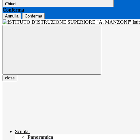
Chiudi
Conferma
Annulla
Conferma
Isti
close
Scuola
Panoramica