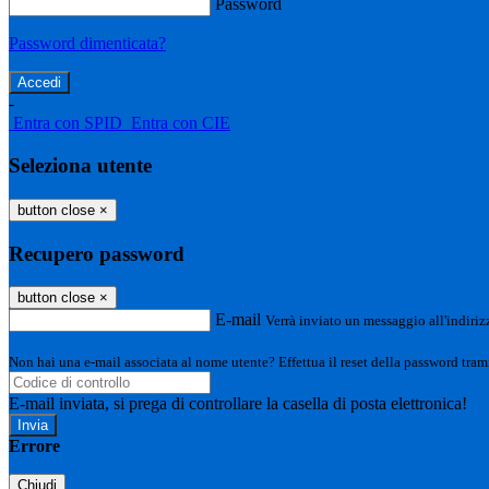
Password
Password dimenticata?
-
Entra con SPID
Entra con CIE
Seleziona utente
button close
×
Recupero password
button close
×
E-mail
Verrà inviato un messaggio all'indirizz
Non hai una e-mail associata al nome utente? Effettua il reset della password tram
E-mail inviata, si prega di controllare la casella di posta elettronica!
Errore
Chiudi