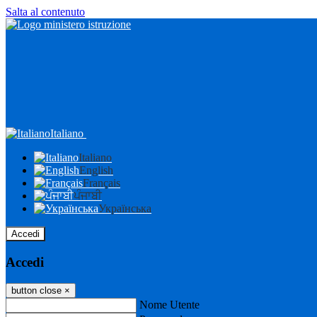
Salta al contenuto
Italiano
Italiano
English
Français
ਪੰਜਾਬੀ
Українська
Accedi
Accedi
button close
×
Nome Utente