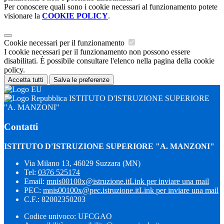
Per conoscere quali sono i cookie necessari al funzionamento potete
visionare la
COOKIE POLICY
.
Cookie necessari per il funzionamento
I cookie necessari per il funzionamento non possono essere
disabilitati. È possibile consultare l'elenco nella pagina della cookie
policy.
Accetta tutti
Salva le preferenze
ISTITUTO D'ISTRUZIONE SUPERIORE
"A. MANZONI"
Contatti
ISTITUTO D'ISTRUZIONE SUPERIORE "A. MANZONI"
Via Milano 13, 46029 Suzzara (MN)
Tel:
0376 525174
Email:
mnis00100x@istruzione.it
Link per inviare una mail
PEC:
mnis00100x@pec.istruzione.it
Link per inviare una mail
C.F.: 82002350203
Codice univoco: UFCGAO