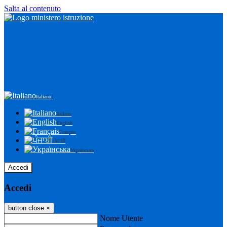
Salta al contenuto
Italiano
Italiano
English
Français
ਪੰਜਾਬੀ
Українська
Accedi
Accedi
button close
×
Nome Utente