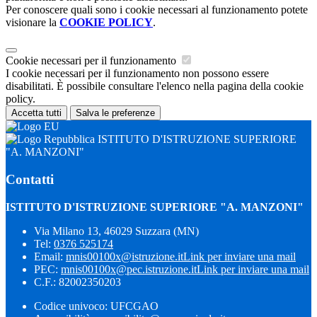
Per conoscere quali sono i cookie necessari al funzionamento potete
visionare la
COOKIE POLICY
.
Cookie necessari per il funzionamento
I cookie necessari per il funzionamento non possono essere
disabilitati. È possibile consultare l'elenco nella pagina della cookie
policy.
Accetta tutti
Salva le preferenze
ISTITUTO D'ISTRUZIONE SUPERIORE
"A. MANZONI"
Contatti
ISTITUTO D'ISTRUZIONE SUPERIORE "A. MANZONI"
Via Milano 13, 46029 Suzzara (MN)
Tel:
0376 525174
Email:
mnis00100x@istruzione.it
Link per inviare una mail
PEC:
mnis00100x@pec.istruzione.it
Link per inviare una mail
C.F.: 82002350203
Codice univoco: UFCGAO