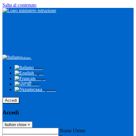
Salta al contenuto
Italiano
Italiano
English
Français
ਪੰਜਾਬੀ
Українська
Accedi
Accedi
button close
×
Nome Utente