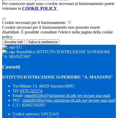
Per conoscere quali sono i cookie necessari al funzionamento potete
visionare la
COOKIE POLICY
.
Cookie necessari per il funzionamento
I cookie necessari per il funzionamento non possono essere
disabilitati. È possibile consultare l'elenco nella pagina della cookie
policy.
Accetta tutti
Salva le preferenze
ISTITUTO D'ISTRUZIONE SUPERIORE
"A. MANZONI"
Contatti
ISTITUTO D'ISTRUZIONE SUPERIORE "A. MANZONI"
Via Milano 13, 46029 Suzzara (MN)
Tel:
0376 525174
Email:
mnis00100x@istruzione.it
Link per inviare una mail
PEC:
mnis00100x@pec.istruzione.it
Link per inviare una mail
C.F.: 82002350203
Codice univoco: UFCGAO