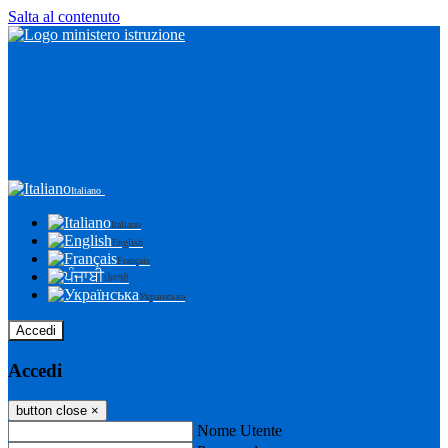
Salta al contenuto
Italiano
Italiano
English
Français
ਪੰਜਾਬੀ
Українська
Accedi
Accedi
button close
×
Nome Utente