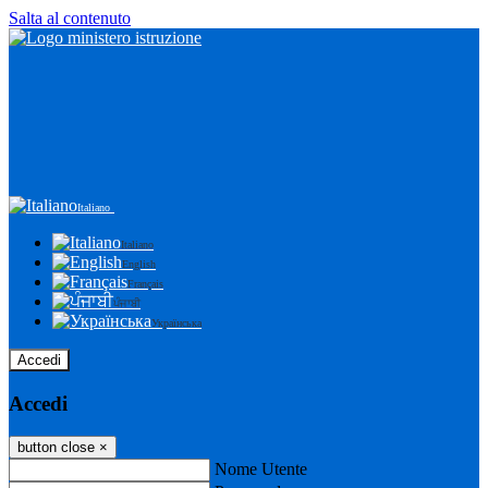
Salta al contenuto
Italiano
Italiano
English
Français
ਪੰਜਾਬੀ
Українська
Accedi
Accedi
button close
×
Nome Utente