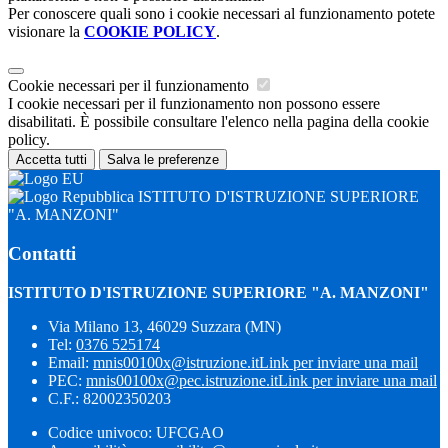
Per conoscere quali sono i cookie necessari al funzionamento potete
visionare la
COOKIE POLICY
.
Cookie necessari per il funzionamento
I cookie necessari per il funzionamento non possono essere
disabilitati. È possibile consultare l'elenco nella pagina della cookie
policy.
Accetta tutti
Salva le preferenze
ISTITUTO D'ISTRUZIONE SUPERIORE
"A. MANZONI"
Contatti
ISTITUTO D'ISTRUZIONE SUPERIORE "A. MANZONI"
Via Milano 13, 46029 Suzzara (MN)
Tel:
0376 525174
Email:
mnis00100x@istruzione.it
Link per inviare una mail
PEC:
mnis00100x@pec.istruzione.it
Link per inviare una mail
C.F.: 82002350203
Codice univoco: UFCGAO