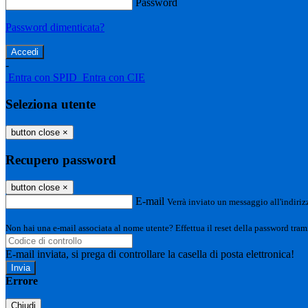
Password
Password dimenticata?
-
Entra con SPID
Entra con CIE
Seleziona utente
button close
×
Recupero password
button close
×
E-mail
Verrà inviato un messaggio all'indirizz
Non hai una e-mail associata al nome utente? Effettua il reset della password tram
E-mail inviata, si prega di controllare la casella di posta elettronica!
Errore
Chiudi