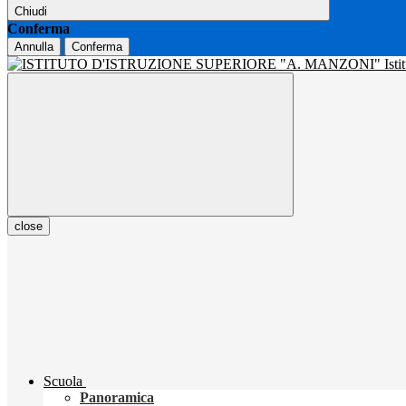
Chiudi
Conferma
Annulla
Conferma
Isti
close
Scuola
Panoramica