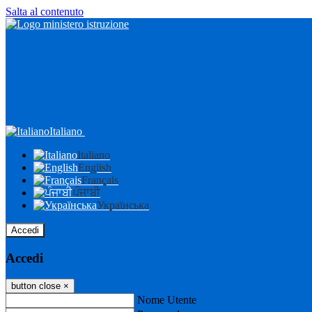
Salta al contenuto
Italiano
Italiano
English
Français
ਪੰਜਾਬੀ
Українська
Accedi
Accedi
button close
×
Nome Utente