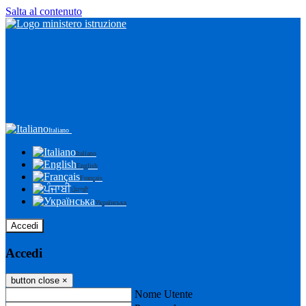
Salta al contenuto
Italiano
Italiano
English
Français
ਪੰਜਾਬੀ
Українська
Accedi
Accedi
button close
×
Nome Utente