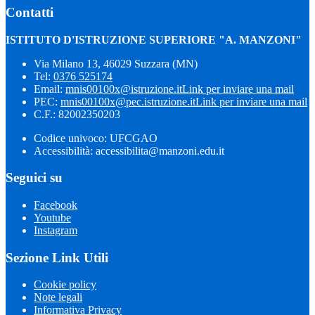
Contatti
ISTITUTO D'ISTRUZIONE SUPERIORE "A. MANZONI"
Via Milano 13, 46029 Suzzara (MN)
Tel:
0376 525174
Email:
mnis00100x@istruzione.it
Link per inviare una mail
PEC:
mnis00100x@pec.istruzione.it
Link per inviare una mail
C.F.: 82002350203
Codice univoco: UFCGAO
Accessibilità: accessibilita@manzoni.edu.it
Seguici su
Facebook
Youtube
Instagram
Sezione Link Utili
Cookie policy
Note legali
Informativa Privacy