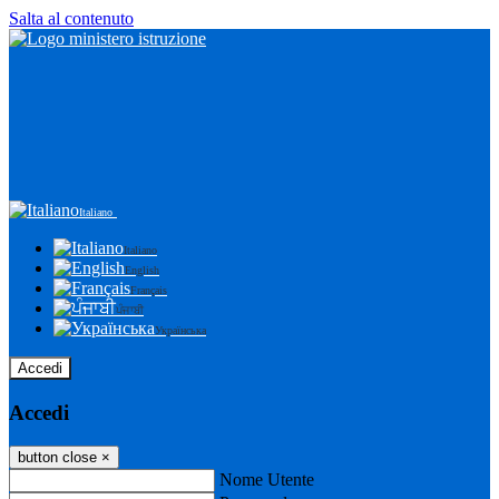
Salta al contenuto
Italiano
Italiano
English
Français
ਪੰਜਾਬੀ
Українська
Accedi
Accedi
button close
×
Nome Utente