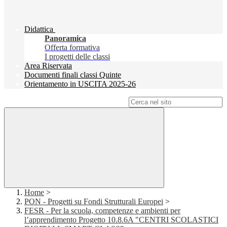
Didattica
Panoramica
Offerta formativa
I progetti delle classi
Area Riservata
Documenti finali classi Quinte
Orientamento in USCITA 2025-26
Campo di ricerca per le pagine del sito
Home
>
PON - Progetti su Fondi Strutturali Europei
>
FESR - Per la scuola, competenze e ambienti per
l’apprendimento Progetto 10.8.6A "CENTRI SCOLASTICI