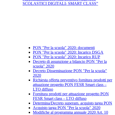
SCOLASTICI DIGITALI- SMART CLASS”
PON "Per la scuola" 2020: documenti
PON "Per la scuola" 2020: Incarico DSGA
PON "Per la scuola" 2020: Incarico RUP
Decreto di assunzione a bilancio PON "Per la
scuola" 2020
Decreto Disseminazione PON "Per la scuola"
2020
Richiesta offerta preventivo fornitura prodotti per
attuazione progetto PON FESR Smart class –
LTO diffuso
Fornitura prodotti per attuazione progetto PON
FESR Smart class – LTO diffuso
Determina/Decreto superam. acquisto targa PON
Acquisto targa PON "Per la scuola" 2020
Modifiche al programma annuale 2020 Art. 10