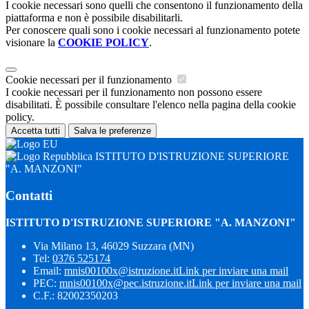
I cookie necessari sono quelli che consentono il funzionamento della
piattaforma e non è possibile disabilitarli.
Per conoscere quali sono i cookie necessari al funzionamento potete
visionare la
COOKIE POLICY
.
Cookie necessari per il funzionamento
I cookie necessari per il funzionamento non possono essere
disabilitati. È possibile consultare l'elenco nella pagina della cookie
policy.
Accetta tutti
Salva le preferenze
ISTITUTO D'ISTRUZIONE SUPERIORE
"A. MANZONI"
Contatti
ISTITUTO D'ISTRUZIONE SUPERIORE "A. MANZONI"
Via Milano 13, 46029 Suzzara (MN)
Tel:
0376 525174
Email:
mnis00100x@istruzione.it
Link per inviare una mail
PEC:
mnis00100x@pec.istruzione.it
Link per inviare una mail
C.F.: 82002350203