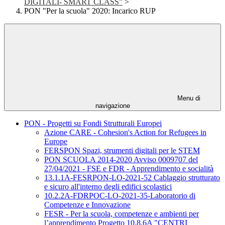
DIGITALI- SMART CLASS”
>
PON "Per la scuola" 2020: Incarico RUP
Menu di
navigazione
PON - Progetti su Fondi Strutturali Europei
Azione CARE - Cohesion's Action for Refugees in
Europe
FERSPON Spazi, strumenti digitali per le STEM
PON SCUOLA 2014-2020 Avviso 0009707 del
27/04/2021 - FSE e FDR - Apprendimento e socialità
13.1.1A-FESRPON-LO-2021-52 Cablaggio strutturato
e sicuro all'interno degli edifici scolastici
10.2.2A-FDRPOC-LO-2021-35-Laboratorio di
Competenze e Innovazione
FESR - Per la scuola, competenze e ambienti per
l’apprendimento Progetto 10.8.6A "CENTRI