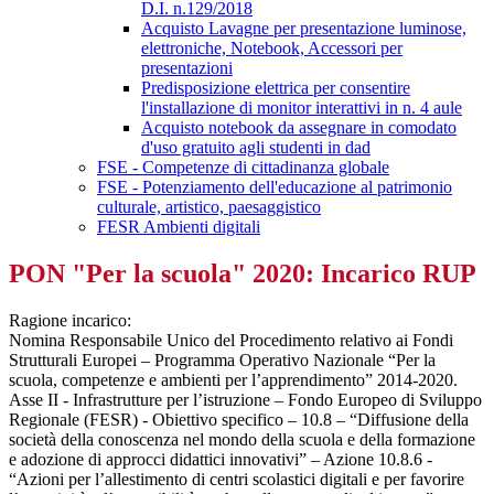
D.I. n.129/2018
Acquisto Lavagne per presentazione luminose,
elettroniche, Notebook, Accessori per
presentazioni
Predisposizione elettrica per consentire
l'installazione di monitor interattivi in n. 4 aule
Acquisto notebook da assegnare in comodato
d'uso gratuito agli studenti in dad
FSE - Competenze di cittadinanza globale
FSE - Potenziamento dell'educazione al patrimonio
culturale, artistico, paesaggistico
FESR Ambienti digitali
PON "Per la scuola" 2020: Incarico RUP
Ragione incarico:
Nomina Responsabile Unico del Procedimento relativo ai Fondi
Strutturali Europei – Programma Operativo Nazionale “Per la
scuola, competenze e ambienti per l’apprendimento” 2014-2020.
Asse II - Infrastrutture per l’istruzione – Fondo Europeo di Sviluppo
Regionale (FESR) - Obiettivo specifico – 10.8 – “Diffusione della
società della conoscenza nel mondo della scuola e della formazione
e adozione di approcci didattici innovativi” – Azione 10.8.6 -
“Azioni per l’allestimento di centri scolastici digitali e per favorire