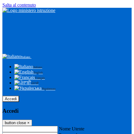
Salta al contenuto
Italiano
Italiano
English
Français
ਪੰਜਾਬੀ
Українська
Accedi
Accedi
button close
×
Nome Utente