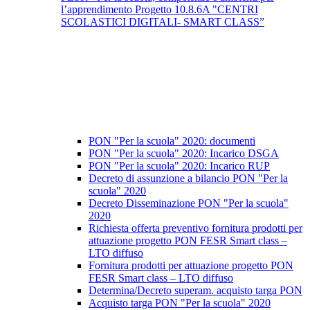
l’apprendimento Progetto 10.8.6A "CENTRI
SCOLASTICI DIGITALI- SMART CLASS”
PON "Per la scuola" 2020: documenti
PON "Per la scuola" 2020: Incarico DSGA
PON "Per la scuola" 2020: Incarico RUP
Decreto di assunzione a bilancio PON "Per la
scuola" 2020
Decreto Disseminazione PON "Per la scuola"
2020
Richiesta offerta preventivo fornitura prodotti per
attuazione progetto PON FESR Smart class –
LTO diffuso
Fornitura prodotti per attuazione progetto PON
FESR Smart class – LTO diffuso
Determina/Decreto superam. acquisto targa PON
Acquisto targa PON "Per la scuola" 2020