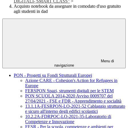
DIGITALI- SMART CLASS”
>
Acquisto notebook da assegnare in comodato d'uso gratuito
agli studenti in dad
Menu di
navigazione
PON - Progetti su Fondi Strutturali Europei
Azione CARE - Cohesion's Action for Refugees in
Europe
FERSPON Spazi, strumenti digitali per le STEM
PON SCUOLA 2014-2020 Avviso 0009707 del
27/04/2021 - FSE e FDR - Apprendimento e socialità
13.1.1A-FESRPON-LO-2021-52 Cablaggio strutturato
e sicuro all'interno degli edifici scolastici
10.2.2A-FDRPOC-LO-2021-35-Laboratorio di
Competenze e Innovazione
FESR - Per la scuola, competenze e ambienti per