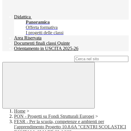
Didattica
Panoramica
Offerta formativa
I progetti delle classi
Area Riservata
Documenti finali classi Quinte
Orientamento in USCITA 2025-26
Campo di ricerca per le pagine del sito
Home
>
PON - Progetti su Fondi Strutturali Europei
>
FESR - Per la scuola, competenze e ambienti per
l’apprendimento Progetto 10.8.6A "CENTRI SCOLASTICI