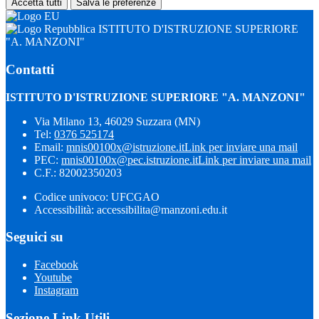
Accetta tutti
Salva le preferenze
ISTITUTO D'ISTRUZIONE SUPERIORE
"A. MANZONI"
Contatti
ISTITUTO D'ISTRUZIONE SUPERIORE "A. MANZONI"
Via Milano 13, 46029 Suzzara (MN)
Tel:
0376 525174
Email:
mnis00100x@istruzione.it
Link per inviare una mail
PEC:
mnis00100x@pec.istruzione.it
Link per inviare una mail
C.F.: 82002350203
Codice univoco: UFCGAO
Accessibilità: accessibilita@manzoni.edu.it
Seguici su
Facebook
Youtube
Instagram
Sezione Link Utili