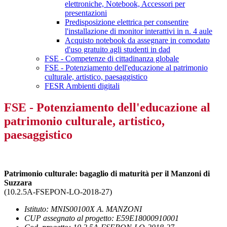
elettroniche, Notebook, Accessori per
presentazioni
Predisposizione elettrica per consentire
l'installazione di monitor interattivi in n. 4 aule
Acquisto notebook da assegnare in comodato
d'uso gratuito agli studenti in dad
FSE - Competenze di cittadinanza globale
FSE - Potenziamento dell'educazione al patrimonio
culturale, artistico, paesaggistico
FESR Ambienti digitali
FSE - Potenziamento dell'educazione al
patrimonio culturale, artistico,
paesaggistico
Patrimonio culturale: bagaglio di maturità per il Manzoni di
Suzzara
(10.2.5A-FSEPON-LO-2018-27)
Istituto: MNIS00100X A. MANZONI
CUP assegnato al progetto: E59E18000910001