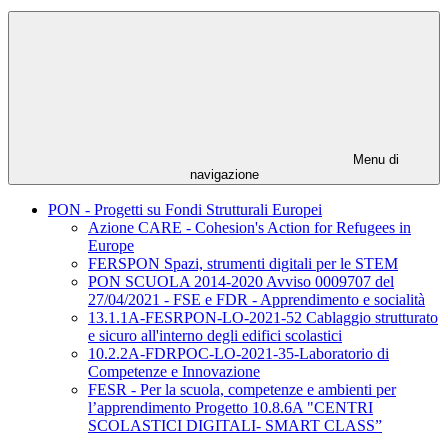
Menu di
navigazione
PON - Progetti su Fondi Strutturali Europei
Azione CARE - Cohesion's Action for Refugees in
Europe
FERSPON Spazi, strumenti digitali per le STEM
PON SCUOLA 2014-2020 Avviso 0009707 del
27/04/2021 - FSE e FDR - Apprendimento e socialità
13.1.1A-FESRPON-LO-2021-52 Cablaggio strutturato
e sicuro all'interno degli edifici scolastici
10.2.2A-FDRPOC-LO-2021-35-Laboratorio di
Competenze e Innovazione
FESR - Per la scuola, competenze e ambienti per
l’apprendimento Progetto 10.8.6A "CENTRI
SCOLASTICI DIGITALI- SMART CLASS”