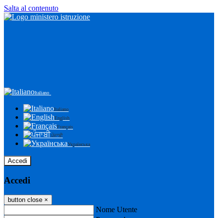
Salta al contenuto
Italiano
Italiano
English
Français
ਪੰਜਾਬੀ
Українська
Accedi
Accedi
button close
×
Nome Utente