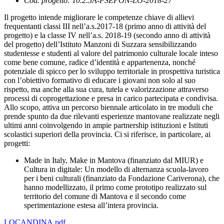
Cod. progetto: 10.2.5A-FSEPON-LO-2018-27
Il progetto intende migliorare le competenze chiave di allievi
frequentanti classi III nell’a.s.2017-18 (primo anno di attività del
progetto) e la classe IV nell’a.s. 2018-19 (secondo anno di attività
del progetto) dell’Istituto Manzoni di Suzzara sensibilizzando
studentesse e studenti al valore del patrimonio culturale locale inteso
come bene comune, radice d’identità e appartenenza, nonché
potenziale di spicco per lo sviluppo territoriale in prospettiva turistica
con l’obiettivo formativo di educare i giovani non solo al suo
rispetto, ma anche alla sua cura, tutela e valorizzazione attraverso
processi di coprogettazione e presa in carico partecipata e condivisa.
Allo scopo, attiva un percorso biennale articolato in tre moduli che
prende spunto da due rilevanti esperienze mantovane realizzate negli
ultimi anni coinvolgendo in ampie partnership istituzioni e Istituti
scolastici superiori della provincia. Ci si riferisce, in particolare, ai
progetti:
Made in Italy, Make in Mantova (finanziato dal MIUR) e
Cultura in digitale: Un modello di alternanza scuola-lavoro
per i beni culturali (finanziato da Fondazione Cariverona), che
hanno modellizzato, il primo come prototipo realizzato sul
territorio del comune di Mantova e il secondo come
sperimentazione estesa all’intera provincia.
LOCANDINA.pdf