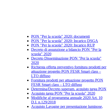
PON "Per la scuola" 2020: documenti
PON "Per la scuola" 2020: Incarico DSGA
PON "Per la scuola" 2020: Incarico RUP
Decreto di assunzione a bilancio PON "Per la
scuola" 2020
Decreto Disseminazione PON "Per la scuola"
2020
Richiesta offerta preventivo fornitura prodotti per
attuazione progetto PON FESR Smart class –
LTO diffuso
Fornitura prodotti per attuazione progetto PON
FESR Smart class – LTO diffuso
Determina/Decreto superam. acquisto targa PON
Acquisto targa PON "Per la scuola" 2020
Modifiche al programma annuale 2020 Art. 10
D.I. n.129/2018
Acquisto Lavagne per presentazione luminose,