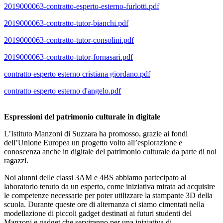
2019000063-contratto-esperto-esterno-furlotti.pdf
2019000063-contratto-tutor-bianchi.pdf
2019000063-contratto-tutor-consolini.pdf
2019000063-contratto-tutor-fornasari.pdf
contratto esperto esterno cristiana giordano.pdf
contratto esperto esterno d'angelo.pdf
Espressioni del patrimonio culturale in digitale
L’Istituto Manzoni di Suzzara ha promosso, grazie ai fondi
dell’Unione Europea un progetto volto all’esplorazione e
conoscenza anche in digitale del patrimonio culturale da parte di noi
ragazzi.
Noi alunni delle classi 3AM e 4BS abbiamo partecipato al
laboratorio tenuto da un esperto, come iniziativa mirata ad acquisire
le competenze necessarie per poter utilizzare la stampante 3D della
scuola. Durante queste ore di alternanza ci siamo cimentati nella
modellazione di piccoli gadget destinati ai futuri studenti del
Manzoni e gadget che serviranno per una iniziativa di