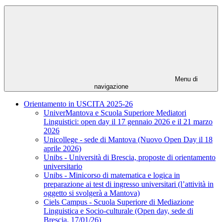
Menu di
navigazione
Orientamento in USCITA 2025-26
UniverMantova e Scuola Superiore Mediatori
Linguistici: open day il 17 gennaio 2026 e il 21 marzo
2026
Unicollege - sede di Mantova (Nuovo Open Day il 18
aprile 2026)
Unibs - Università di Brescia, proposte di orientamento
universitario
Unibs - Minicorso di matematica e logica in
preparazione ai test di ingresso universitari (l’attività in
oggetto si svolgerà a Mantova)
Ciels Campus - Scuola Superiore di Mediazione
Linguistica e Socio-culturale (Open day, sede di
Brescia, 17/01/26)