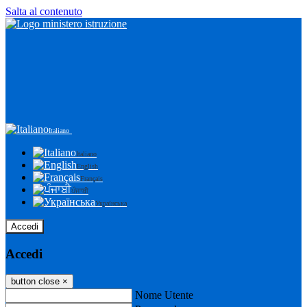
Salta al contenuto
Italiano
Italiano
English
Français
ਪੰਜਾਬੀ
Українська
Accedi
Accedi
button close
×
Nome Utente