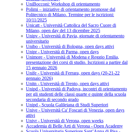
UniBocconi: Workshop di orientamento
Polimi – iniziative di orientamento promosse dal
Politecnico di Milano. Termine per le iscrizioni:
10/11/2025
Unicatt - Università Cattolica del Sacro Cuore di
Milano, open day del 13 dicembre 2025
Unipv - Università di Pavia, giornate di orientamento
universitario
Unibo - Università di Bologna, open days attivi
Unipr - Università di Parma, open days
Unimore - Università di Modena e Reggio Emilia,
presentazione dei corsi di studio. Iscrizioni a partire dal
15 gennaio 2026
Unife - Università di Ferrara, open days (20-21-22
gennaio 2026)
Unitn - Università di Trento, open days attivi
Unipd - Università di Padova, incontri di orientamento
per gli studenti delle classi quarte e quinte della scuola
secondaria di secondo grado
Unipd - Scuola Galileiana di Studi Superiori
Unive - Università Ca' Foscari di Venezia, open days
attivi
Univr - Università di Verona, open weeks
Accademia di Belle Arti di Verona - Open Academy
Scuola Universitaria Superiore Sant’Anna di Pisa -