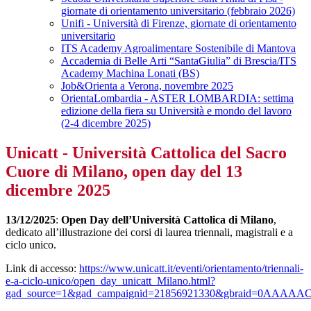
giornate di orientamento universitario (febbraio 2026)
Unifi - Università di Firenze, giornate di orientamento
universitario
ITS Academy Agroalimentare Sostenibile di Mantova
Accademia di Belle Arti “SantaGiulia” di Brescia/ITS
Academy Machina Lonati (BS)
Job&Orienta a Verona, novembre 2025
OrientaLombardia - ASTER LOMBARDIA: settima
edizione della fiera su Università e mondo del lavoro
(2-4 dicembre 2025)
Unicatt - Università Cattolica del Sacro
Cuore di Milano, open day del 13
dicembre 2025
13/12/2025
:
Open Day dell’Università Cattolica di Milano
,
dedicato all’illustrazione dei corsi di laurea triennali, magistrali e a
ciclo unico.
Link di accesso:
https://www.unicatt.it/eventi/orientamento/triennali-
e-a-ciclo-unico/open_day_unicatt_Milano.html?
gad_source=1&gad_campaignid=21856921330&gbraid=0