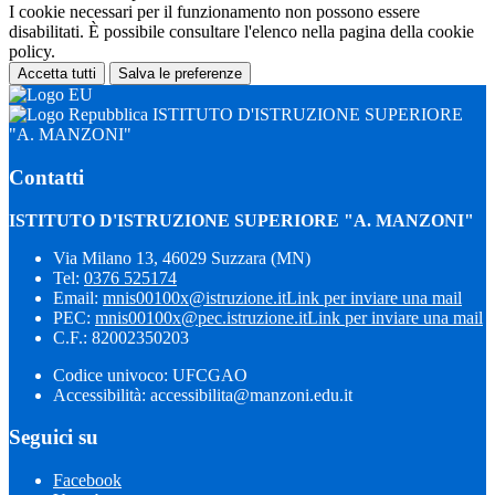
I cookie necessari per il funzionamento non possono essere
disabilitati. È possibile consultare l'elenco nella pagina della cookie
policy.
Accetta tutti
Salva le preferenze
ISTITUTO D'ISTRUZIONE SUPERIORE
"A. MANZONI"
Contatti
ISTITUTO D'ISTRUZIONE SUPERIORE "A. MANZONI"
Via Milano 13, 46029 Suzzara (MN)
Tel:
0376 525174
Email:
mnis00100x@istruzione.it
Link per inviare una mail
PEC:
mnis00100x@pec.istruzione.it
Link per inviare una mail
C.F.: 82002350203
Codice univoco: UFCGAO
Accessibilità: accessibilita@manzoni.edu.it
Seguici su
Facebook