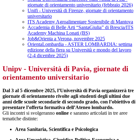
giornate di orientamento universitario (febbraio 2026)
Unifi - Università di Firenze, giornate di orientamento
universitario
ITS Academy Agroalimentare Sostenibile di Mantova
Accademia di Belle Arti “SantaGiulia” di Brescia/ITS
Academy Machina Lonati (BS)
Job&Orienta a Verona, novembre 2025
OrientaLombardia - ASTER LOMBARDIA: settima
edizione della fiera su Università e mondo del lavoro
(2-4 dicembre 2025)
Unipv - Università di Pavia, giornate di
orientamento universitario
Dal 3 al 5 dicembre 2025, l’Università di Pavia organizzerà tre
giornate di orientamento rivolte agli studenti degli ultimi due
anni delle scuole secondarie di secondo grado, con l’obiettivo di
presentare l’offerta formativa dell’Ateneo lombardo.
Gli incontri si svolgeranno
online
e saranno articolati in tre aree
tematiche distinte:
Area Sanitaria, Scientifica e Psicologica
Area Umanistica, Giuridico-Politico-Economica e