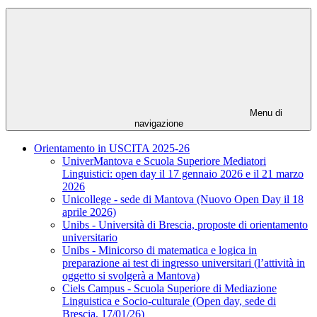
Menu di
navigazione
Orientamento in USCITA 2025-26
UniverMantova e Scuola Superiore Mediatori
Linguistici: open day il 17 gennaio 2026 e il 21 marzo
2026
Unicollege - sede di Mantova (Nuovo Open Day il 18
aprile 2026)
Unibs - Università di Brescia, proposte di orientamento
universitario
Unibs - Minicorso di matematica e logica in
preparazione ai test di ingresso universitari (l’attività in
oggetto si svolgerà a Mantova)
Ciels Campus - Scuola Superiore di Mediazione
Linguistica e Socio-culturale (Open day, sede di
Brescia, 17/01/26)