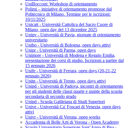
UniBocconi: Workshop di orientamento
Polimi – iniziative di orientamento promosse dal
Politecnico di Milano. Termine per le iscrizioni:
10/11/2025
Unicatt - Università Cattolica del Sacro Cuore di
Milano, open day del 13 dicembre 2025
Unipv - Università di Pavia, giornate di orientamento
universitario
Unibo - Università di Bologna, open days attivi
Unipr - Università di Parma, open days
Unimore - Università di Modena e Reggio Emilia,
presentazione dei corsi di studio. Iscrizioni a partire dal
15 gennaio 2026
Unife - Università di Ferrara, open days (20-21-22
gennaio 2026)
Unitn - Università di Trento, open days attivi
Unipd - Università di Padova, incontri di orientamento
per gli studenti delle classi quarte e quinte della scuola
secondaria di secondo grado
Unipd - Scuola Galileiana di Studi Superiori
Unive - Università Ca' Foscari di Venezia, open days
attivi
Univr - Università di Verona, open weeks
Accademia di Belle Arti di Verona - Open Academy
Scuola Universitaria Superiore Sant’Anna di Pisa -