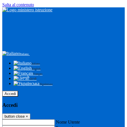
Salta al contenuto
Italiano
Italiano
English
Français
ਪੰਜਾਬੀ
Українська
Accedi
Accedi
button close
×
Nome Utente