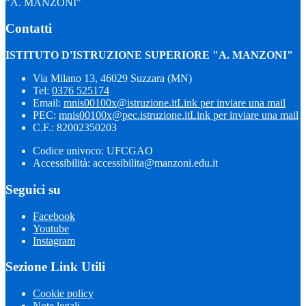
"A. MANZONI"
Contatti
ISTITUTO D'ISTRUZIONE SUPERIORE "A. MANZONI"
Via Milano 13, 46029 Suzzara (MN)
Tel:
0376 525174
Email:
mnis00100x@istruzione.it
Link per inviare una mail
PEC:
mnis00100x@pec.istruzione.it
Link per inviare una mail
C.F.: 82002350203
Codice univoco: UFCGAO
Accessibilità: accessibilita@manzoni.edu.it
Seguici su
Facebook
Youtube
Instagram
Sezione Link Utili
Cookie policy
Note legali