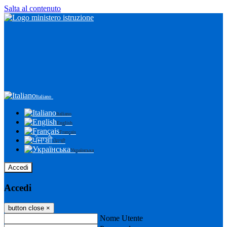
Salta al contenuto
Italiano
Italiano
English
Français
ਪੰਜਾਬੀ
Українська
Accedi
Accedi
button close
×
Nome Utente