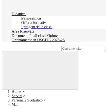
Didattica
Panoramica
Offerta formativa
I progetti delle classi
Area Riservata
Documenti finali classi Quinte
Orientamento in USCITA 2025-26
Campo di ricerca per le pagine del sito
Home
>
Servizi
>
Personale Scolastico
>
Mad