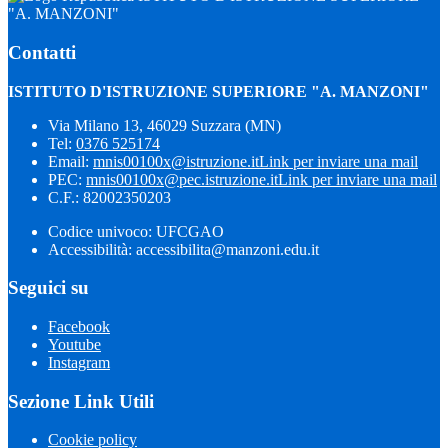
"A. MANZONI"
Contatti
ISTITUTO D'ISTRUZIONE SUPERIORE "A. MANZONI"
Via Milano 13, 46029 Suzzara (MN)
Tel:
0376 525174
Email:
mnis00100x@istruzione.it
Link per inviare una mail
PEC:
mnis00100x@pec.istruzione.it
Link per inviare una mail
C.F.: 82002350203
Codice univoco: UFCGAO
Accessibilità: accessibilita@manzoni.edu.it
Seguici su
Facebook
Youtube
Instagram
Sezione Link Utili
Cookie policy