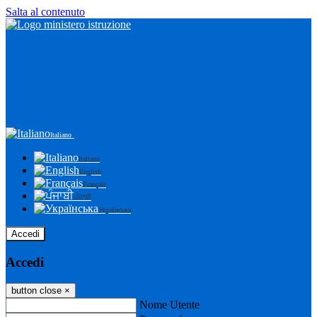
Salta al contenuto
Italiano
Italiano
English
Français
ਪੰਜਾਬੀ
Українська
Accedi
Accedi
button close
×
Nome Utente