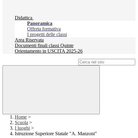
Didattica
Panoramica
Offerta formativa
I progetti delle classi
Area Riservata
Documenti finali classi Quinte
Orientamento in USCITA 2025-26
Campo di ricerca per le pagine del sito
Home
>
Scuola
>
I luoghi
>
Istruzione Superiore Statale "A. Manzoni"