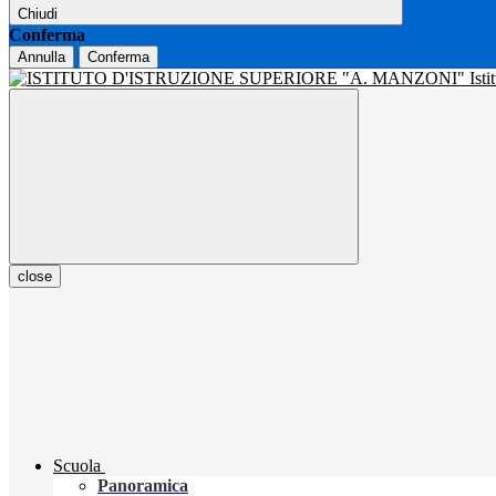
Chiudi
Conferma
Annulla
Conferma
Isti
close
Scuola
Panoramica