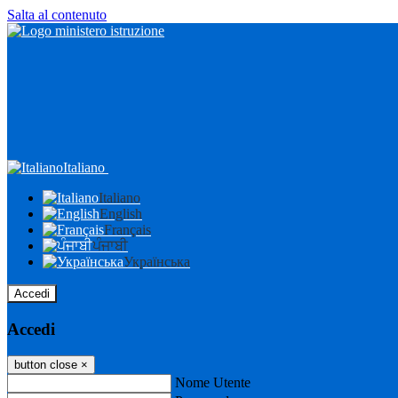
Salta al contenuto
Italiano
Italiano
English
Français
ਪੰਜਾਬੀ
Українська
Accedi
Accedi
button close
×
Nome Utente