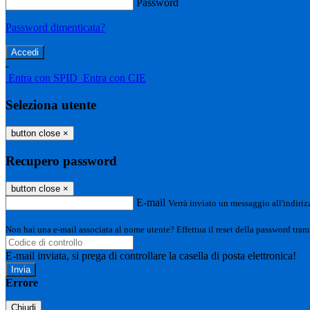
Password
Password dimenticata?
-
Entra con SPID
Entra con CIE
Seleziona utente
button close
×
Recupero password
button close
×
E-mail
Verrà inviato un messaggio all'indirizz
Non hai una e-mail associata al nome utente? Effettua il reset della password tram
E-mail inviata, si prega di controllare la casella di posta elettronica!
Errore
Chiudi