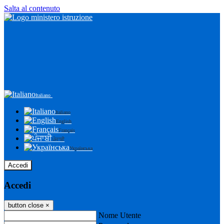
Salta al contenuto
Italiano
Italiano
English
Français
ਪੰਜਾਬੀ
Українська
Accedi
Accedi
button close
×
Nome Utente