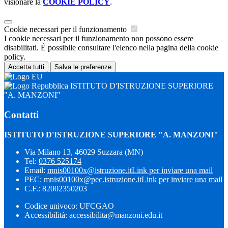
visionare la
COOKIE POLICY
.
Cookie necessari per il funzionamento
I cookie necessari per il funzionamento non possono essere
disabilitati. È possibile consultare l'elenco nella pagina della cookie
policy.
Accetta tutti
Salva le preferenze
ISTITUTO D'ISTRUZIONE SUPERIORE
"A. MANZONI"
Contatti
ISTITUTO D'ISTRUZIONE SUPERIORE "A. MANZONI"
Via Milano 13, 46029 Suzzara (MN)
Tel:
0376 525174
Email:
mnis00100x@istruzione.it
Link per inviare una mail
PEC:
mnis00100x@pec.istruzione.it
Link per inviare una mail
C.F.: 82002350203
Codice univoco: UFCGAO
Accessibilità: accessibilita@manzoni.edu.it