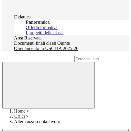
Didattica
Panoramica
Offerta formativa
I progetti delle classi
Area Riservata
Documenti finali classi Quinte
Orientamento in USCITA 2025-26
Campo di ricerca per le pagine del sito
Home
>
Uffici
>
Alternanza scuola-lavoro