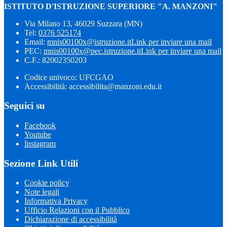
ISTITUTO D'ISTRUZIONE SUPERIORE "A. MANZONI"
Via Milano 13, 46029 Suzzara (MN)
Tel:
0376 525174
Email:
mnis00100x@istruzione.it
Link per inviare una mail
PEC:
mnis00100x@pec.istruzione.it
Link per inviare una mail
C.F.: 82002350203
Codice univoco: UFCGAO
Accessibilità: accessibilita@manzoni.edu.it
Seguici su
Facebook
Youtube
Instagram
Sezione Link Utili
Cookie policy
Note legali
Informativa Privacy
Ufficio Relazioni con il Pubblico
Dichiarazione di accessibilità