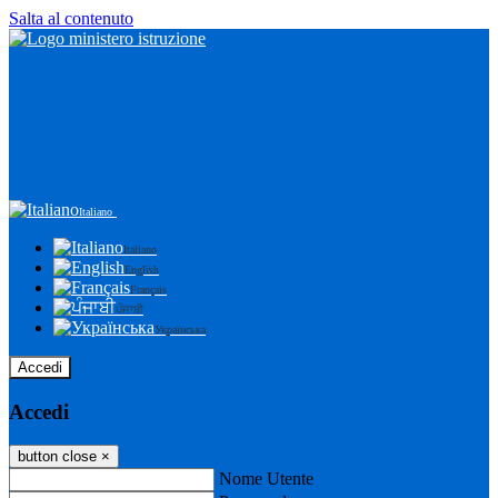
Salta al contenuto
Italiano
Italiano
English
Français
ਪੰਜਾਬੀ
Українська
Accedi
Accedi
button close
×
Nome Utente