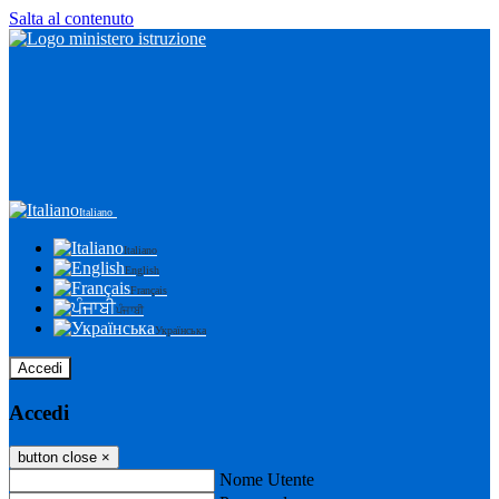
Salta al contenuto
Italiano
Italiano
English
Français
ਪੰਜਾਬੀ
Українська
Accedi
Accedi
button close
×
Nome Utente