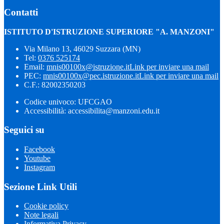
Contatti
ISTITUTO D'ISTRUZIONE SUPERIORE "A. MANZONI"
Via Milano 13, 46029 Suzzara (MN)
Tel:
0376 525174
Email:
mnis00100x@istruzione.it
Link per inviare una mail
PEC:
mnis00100x@pec.istruzione.it
Link per inviare una mail
C.F.: 82002350203
Codice univoco: UFCGAO
Accessibilità: accessibilita@manzoni.edu.it
Seguici su
Facebook
Youtube
Instagram
Sezione Link Utili
Cookie policy
Note legali
Informativa Privacy