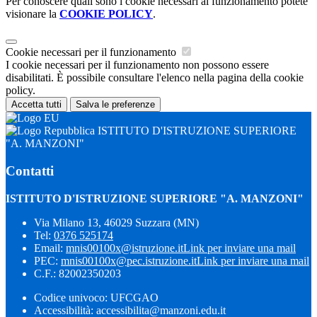
Per conoscere quali sono i cookie necessari al funzionamento potete
visionare la
COOKIE POLICY
.
Cookie necessari per il funzionamento
I cookie necessari per il funzionamento non possono essere
disabilitati. È possibile consultare l'elenco nella pagina della cookie
policy.
Accetta tutti
Salva le preferenze
ISTITUTO D'ISTRUZIONE SUPERIORE
"A. MANZONI"
Contatti
ISTITUTO D'ISTRUZIONE SUPERIORE "A. MANZONI"
Via Milano 13, 46029 Suzzara (MN)
Tel:
0376 525174
Email:
mnis00100x@istruzione.it
Link per inviare una mail
PEC:
mnis00100x@pec.istruzione.it
Link per inviare una mail
C.F.: 82002350203
Codice univoco: UFCGAO
Accessibilità: accessibilita@manzoni.edu.it