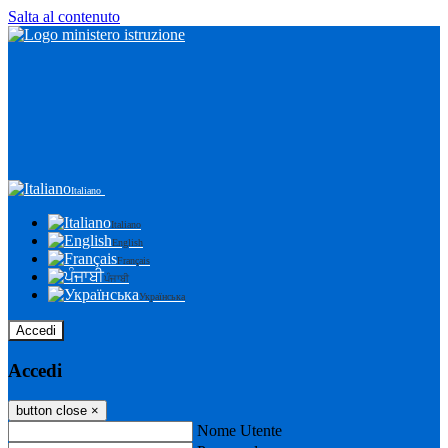
Salta al contenuto
Italiano
Italiano
English
Français
ਪੰਜਾਬੀ
Українська
Accedi
Accedi
button close
×
Nome Utente