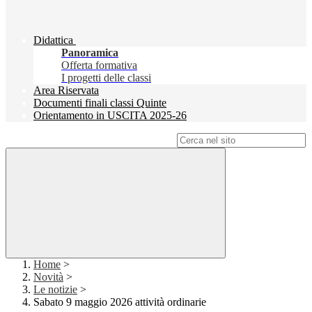
Didattica
Panoramica
Offerta formativa
I progetti delle classi
Area Riservata
Documenti finali classi Quinte
Orientamento in USCITA 2025-26
Campo di ricerca per le pagine del sito
Home
>
Novità
>
Le notizie
>
Sabato 9 maggio 2026 attività ordinarie