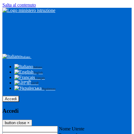
Salta al contenuto
Italiano
Italiano
English
Français
ਪੰਜਾਬੀ
Українська
Accedi
Accedi
button close
×
Nome Utente