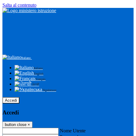
Salta al contenuto
Italiano
Italiano
English
Français
ਪੰਜਾਬੀ
Українська
Accedi
Accedi
button close
×
Nome Utente