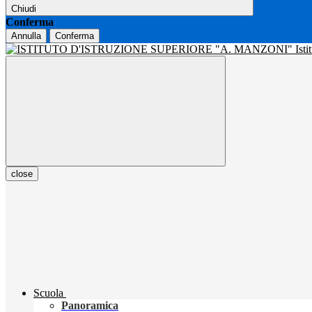
Chiudi
Conferma
Annulla
Conferma
Isti
close
Scuola
Panoramica