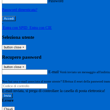
Password
Password dimenticata?
-
Entra con SPID
Entra con CIE
Seleziona utente
button close
×
Recupero password
button close
×
E-mail
Verrà inviato un messaggio all'indirizz
Non hai una e-mail associata al nome utente? Effettua il reset della password tram
E-mail inviata, si prega di controllare la casella di posta elettronica!
Errore
Chiudi