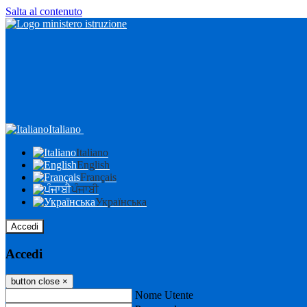
Salta al contenuto
Italiano
Italiano
English
Français
ਪੰਜਾਬੀ
Українська
Accedi
Accedi
button close
×
Nome Utente