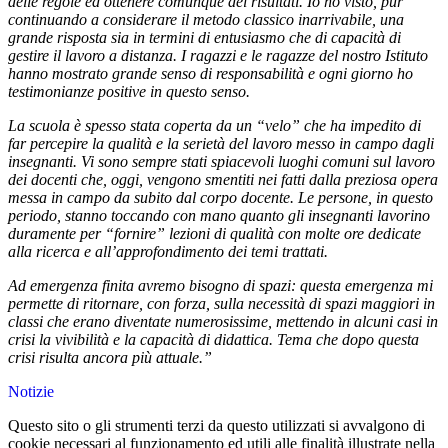
delle regole ed ottenere comunque dei risultati. Io ho visto, pur
continuando a considerare il metodo classico inarrivabile, una
grande risposta sia in termini di entusiasmo che di capacità di
gestire il lavoro a distanza. I ragazzi e le ragazze del nostro Istituto
hanno mostrato grande senso di responsabilità e ogni giorno ho
testimonianze positive in questo senso.
La scuola è spesso stata coperta da un “velo” che ha impedito di
far percepire la qualità e la serietà del lavoro messo in campo dagli
insegnanti. Vi sono sempre stati spiacevoli luoghi comuni sul lavoro
dei docenti che, oggi, vengono smentiti nei fatti dalla preziosa opera
messa in campo da subito dal corpo docente. Le persone, in questo
periodo, stanno toccando con mano quanto gli insegnanti lavorino
duramente per “fornire” lezioni di qualità con molte ore dedicate
alla ricerca e all’approfondimento dei temi trattati.
Ad emergenza finita avremo bisogno di spazi: questa emergenza mi
permette di ritornare, con forza, sulla necessità di spazi maggiori in
classi che erano diventate numerosissime, mettendo in alcuni casi in
crisi la vivibilità e la capacità di didattica. Tema che dopo questa
crisi risulta ancora più attuale.”
Notizie
Questo sito o gli strumenti terzi da questo utilizzati si avvalgono di
cookie necessari al funzionamento ed utili alle finalità illustrate nella