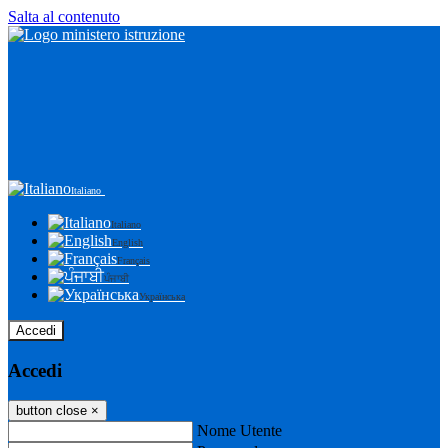
Salta al contenuto
Italiano
Italiano
English
Français
ਪੰਜਾਬੀ
Українська
Accedi
Accedi
button close
×
Nome Utente