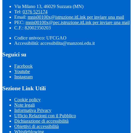
Via Milano 13, 46029 Suzzara (MN)
Tel:
0376 525174
Email:
mnis00100x@istruzione.it
Link per inviare una mail
PEC:
mnis00100x@pec.istruzione.it
Link per inviare una mail
C.F.: 82002350203
Codice univoco: UFCGAO
Accessibilità: accessibilita@manzoni.edu.it
Seguici su
Facebook
Youtube
Instagram
Sezione Link Utili
Cookie policy
Note legali
Informativa Privacy
Ufficio Relazioni con il Pubblico
Dichiarazione di accessibilità
Obiettivi di accessibilità
Whistleblowing