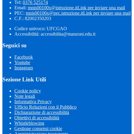
Tel:
0376 525174
Email:
mnis00100x@istruzione.it
Link per inviare una mail
PEC:
mnis00100x@pec.istruzione.it
Link per inviare una mail
C.F.: 82002350203
Codice univoco: UFCGAO
Accessibilità: accessibilita@manzoni.edu.it
Seguici su
Facebook
Youtube
Instagram
Sezione Link Utili
Cookie policy
Note legali
Informativa Privacy
Ufficio Relazioni con il Pubblico
Dichiarazione di accessibilità
Obiettivi di accessibilità
Whistleblowing
Gestione consensi cookie
Amministrazione trasparente