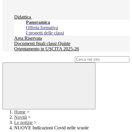
Didattica
Panoramica
Offerta formativa
I progetti delle classi
Area Riservata
Documenti finali classi Quinte
Orientamento in USCITA 2025-26
Campo di ricerca per le pagine del sito
Home
>
Novità
>
Le notizie
>
NUOVE Indicazioni Covid nelle scuole