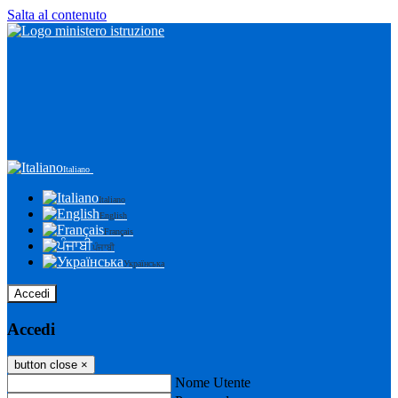
Salta al contenuto
Italiano
Italiano
English
Français
ਪੰਜਾਬੀ
Українська
Accedi
Accedi
button close
×
Nome Utente