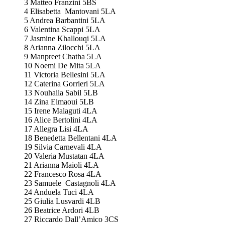
3 Matteo Franzini 5BS
4 Elisabetta Mantovani 5LA
5 Andrea Barbantini 5LA
6 Valentina Scappi 5LA
7 Jasmine Khallouqi 5LA
8 Arianna Zilocchi 5LA
9 Manpreet Chatha 5LA
10 Noemi De Mita 5LA
11 Victoria Bellesini 5LA
12 Caterina Gorrieri 5LA
13 Nouhaila Sabil 5LB
14 Zina Elmaoui 5LB
15 Irene Malaguti 4LA
16 Alice Bertolini 4LA
17 Allegra Lisi 4LA
18 Benedetta Bellentani 4LA
19 Silvia Carnevali 4LA
20 Valeria Mustatan 4LA
21 Arianna Maioli 4LA
22 Francesco Rosa 4LA
23 Samuele Castagnoli 4LA
24 Anduela Tuci 4LA
25 Giulia Lusvardi 4LB
26 Beatrice Ardori 4LB
27 Riccardo Dall’Amico 3CS