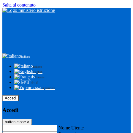
Salta al contenuto
Italiano
Italiano
English
Français
ਪੰਜਾਬੀ
Українська
Accedi
Accedi
button close
×
Nome Utente