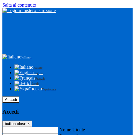
Salta al contenuto
Italiano
Italiano
English
Français
ਪੰਜਾਬੀ
Українська
Accedi
Accedi
button close
×
Nome Utente