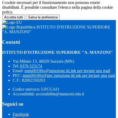
I cookie necessari per il funzionamento non possono essere
disabilitati. È possibile consultare l'elenco nella pagina della cookie
policy.
Accetta tutti
Salva le preferenze
ISTITUTO D'ISTRUZIONE SUPERIORE
"A. MANZONI"
Contatti
ISTITUTO D'ISTRUZIONE SUPERIORE "A. MANZONI"
Via Milano 13, 46029 Suzzara (MN)
Tel:
0376 525174
Email:
mnis00100x@istruzione.it
Link per inviare una mail
PEC:
mnis00100x@pec.istruzione.it
Link per inviare una mail
C.F.: 82002350203
Codice univoco: UFCGAO
Accessibilità: accessibilita@manzoni.edu.it
Seguici su
Facebook