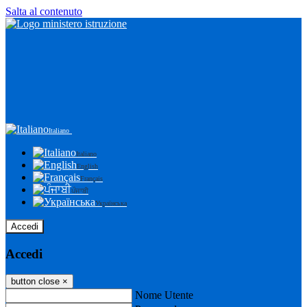
Salta al contenuto
Italiano
Italiano
English
Français
ਪੰਜਾਬੀ
Українська
Accedi
Accedi
button close
×
Nome Utente