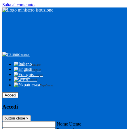
Salta al contenuto
Italiano
Italiano
English
Français
ਪੰਜਾਬੀ
Українська
Accedi
Accedi
button close
×
Nome Utente