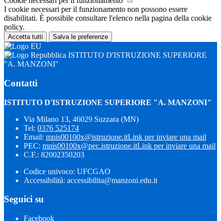
Cookie necessari per il funzionamento
I cookie necessari per il funzionamento non possono essere
disabilitati. È possibile consultare l'elenco nella pagina della cookie
policy.
Accetta tutti
Salva le preferenze
ISTITUTO D'ISTRUZIONE SUPERIORE
"A. MANZONI"
Contatti
ISTITUTO D'ISTRUZIONE SUPERIORE "A. MANZONI"
Via Milano 13, 46029 Suzzara (MN)
Tel:
0376 525174
Email:
mnis00100x@istruzione.it
Link per inviare una mail
PEC:
mnis00100x@pec.istruzione.it
Link per inviare una mail
C.F.: 82002350203
Codice univoco: UFCGAO
Accessibilità: accessibilita@manzoni.edu.it
Seguici su
Facebook