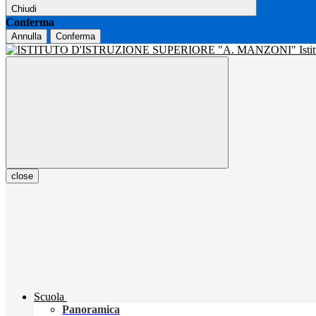
Chiudi
Conferma
Annulla
Conferma
Isti
close
Scuola
Panoramica