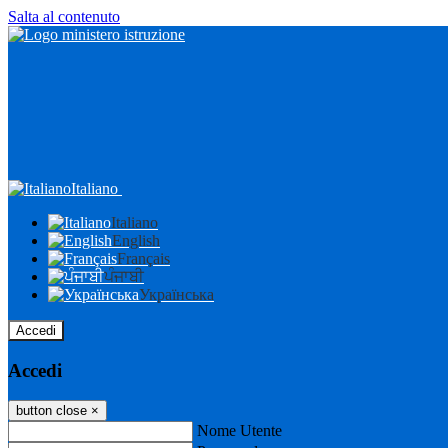
Salta al contenuto
Italiano
Italiano
English
Français
ਪੰਜਾਬੀ
Українська
Accedi
Accedi
button close
×
Nome Utente