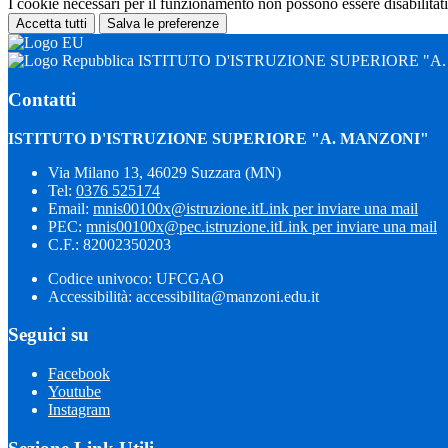
I cookie necessari per il funzionamento non possono essere disabilitati.
Accetta tutti
Salva le preferenze
ISTITUTO D'ISTRUZIONE SUPERIORE "A
Contatti
ISTITUTO D'ISTRUZIONE SUPERIORE "A. MANZONI"
Via Milano 13, 46029 Suzzara (MN)
Tel:
0376 525174
Email:
mnis00100x@istruzione.it
Link per inviare una mail
PEC:
mnis00100x@pec.istruzione.it
Link per inviare una mail
C.F.: 82002350203
Codice univoco: UFCGAO
Accessibilità: accessibilita@manzoni.edu.it
Seguici su
Facebook
Youtube
Instagram