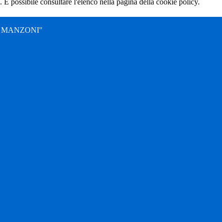
 È possibile consultare l'elenco nella pagina della cookie policy.
. MANZONI"