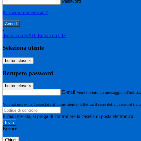
Password
Password dimenticata?
-
Entra con SPID
Entra con CIE
Seleziona utente
button close
×
Recupero password
button close
×
E-mail
Verrà inviato un messaggio all'indirizz
Non hai una e-mail associata al nome utente? Effettua il reset della password tram
E-mail inviata, si prega di controllare la casella di posta elettronica!
Errore
Chiudi