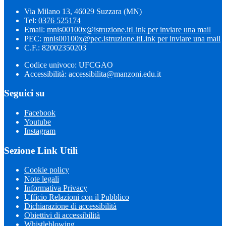
Via Milano 13, 46029 Suzzara (MN)
Tel:
0376 525174
Email:
mnis00100x@istruzione.it
Link per inviare una mail
PEC:
mnis00100x@pec.istruzione.it
Link per inviare una mail
C.F.: 82002350203
Codice univoco: UFCGAO
Accessibilità: accessibilita@manzoni.edu.it
Seguici su
Facebook
Youtube
Instagram
Sezione Link Utili
Cookie policy
Note legali
Informativa Privacy
Ufficio Relazioni con il Pubblico
Dichiarazione di accessibilità
Obiettivi di accessibilità
Whistleblowing