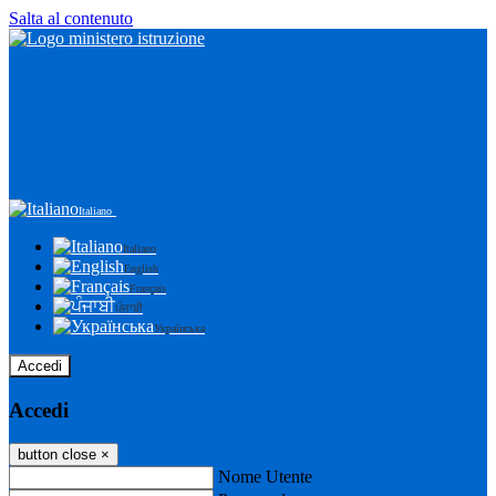
Salta al contenuto
Italiano
Italiano
English
Français
ਪੰਜਾਬੀ
Українська
Accedi
Accedi
button close
×
Nome Utente