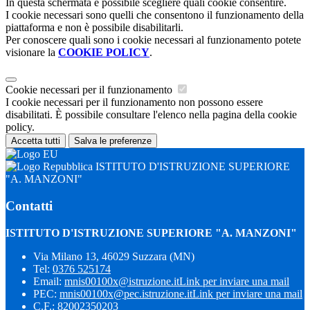
In questa schermata è possibile scegliere quali cookie consentire.
I cookie necessari sono quelli che consentono il funzionamento della
piattaforma e non è possibile disabilitarli.
Per conoscere quali sono i cookie necessari al funzionamento potete
visionare la
COOKIE POLICY
.
Cookie necessari per il funzionamento
I cookie necessari per il funzionamento non possono essere
disabilitati. È possibile consultare l'elenco nella pagina della cookie
policy.
Accetta tutti
Salva le preferenze
ISTITUTO D'ISTRUZIONE SUPERIORE
"A. MANZONI"
Contatti
ISTITUTO D'ISTRUZIONE SUPERIORE "A. MANZONI"
Via Milano 13, 46029 Suzzara (MN)
Tel:
0376 525174
Email:
mnis00100x@istruzione.it
Link per inviare una mail
PEC:
mnis00100x@pec.istruzione.it
Link per inviare una mail
C.F.: 82002350203