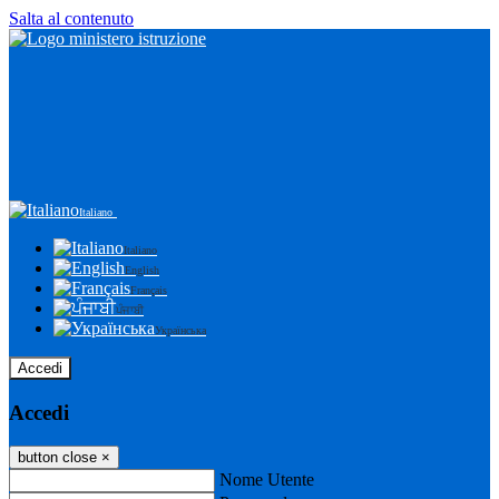
Salta al contenuto
Italiano
Italiano
English
Français
ਪੰਜਾਬੀ
Українська
Accedi
Accedi
button close
×
Nome Utente