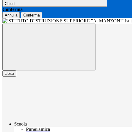
Chiudi
Conferma
Annulla
Conferma
Isti
close
Scuola
Panoramica