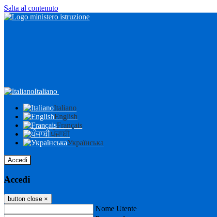
Salta al contenuto
Italiano
Italiano
English
Français
ਪੰਜਾਬੀ
Українська
Accedi
Accedi
button close
×
Nome Utente