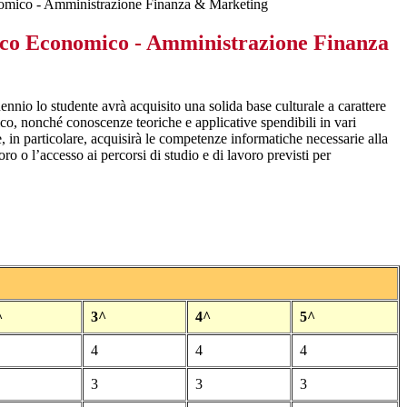
nomico - Amministrazione Finanza & Marketing
nico Economico - Amministrazione Finanza
nnio lo studente avrà acquisito una solida base culturale a carattere
ico, nonché conoscenze teoriche e applicative spendibili in vari
e, in particolare, acquisirà le competenze informatiche necessarie alla
o o l’accesso ai percorsi di studio e di lavoro previsti per
^
3^
4^
5^
4
4
4
3
3
3