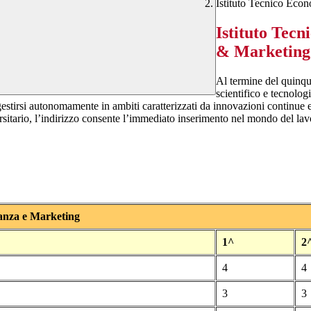
Istituto Tecnico Eco
Istituto Tec
& Marketing
Al termine del quinque
scientifico e tecnolog
 gestirsi autonomamente in ambiti caratterizzati da innovazioni continue 
sitario, l’indirizzo consente l’immediato inserimento nel mondo del lavor
za e Marketing
1^
2
4
4
3
3