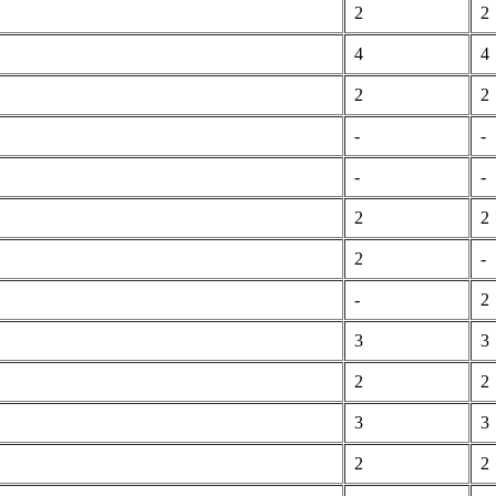
2
2
4
4
2
2
-
-
-
-
2
2
2
-
-
2
3
3
2
2
3
3
2
2