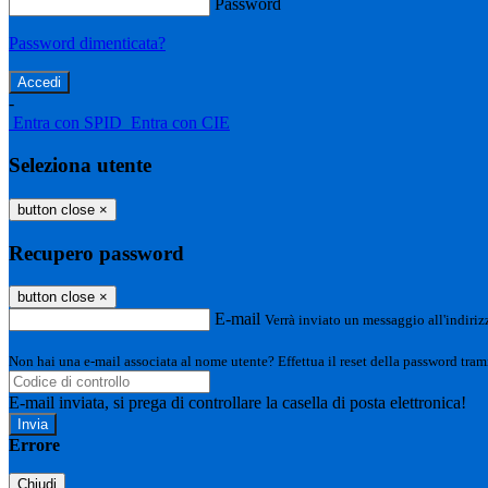
Password
Password dimenticata?
-
Entra con SPID
Entra con CIE
Seleziona utente
button close
×
Recupero password
button close
×
E-mail
Verrà inviato un messaggio all'indirizz
Non hai una e-mail associata al nome utente? Effettua il reset della password tram
E-mail inviata, si prega di controllare la casella di posta elettronica!
Errore
Chiudi